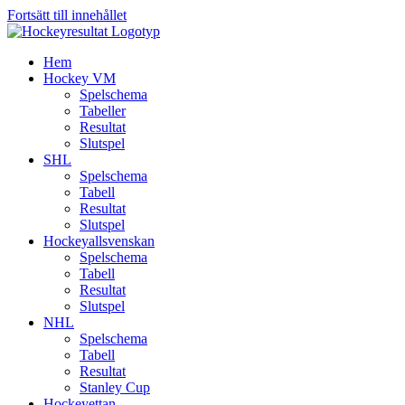
Fortsätt till innehållet
Hem
Hockey VM
Spelschema
Tabeller
Resultat
Slutspel
SHL
Spelschema
Tabell
Resultat
Slutspel
Hockeyallsvenskan
Spelschema
Tabell
Resultat
Slutspel
NHL
Spelschema
Tabell
Resultat
Stanley Cup
Hockeyettan