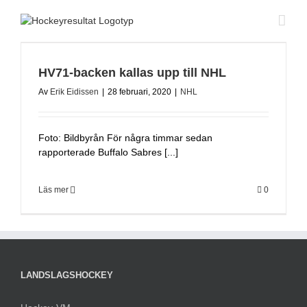
Fortsätt
till
innehållet
HV71-backen kallas upp till NHL
Av
Erik Eidissen
|
28 februari, 2020
|
NHL
Foto: Bildbyrån För några timmar sedan
rapporterade Buffalo Sabres [...]
Läs mer
0
LANDSLAGSHOCKEY