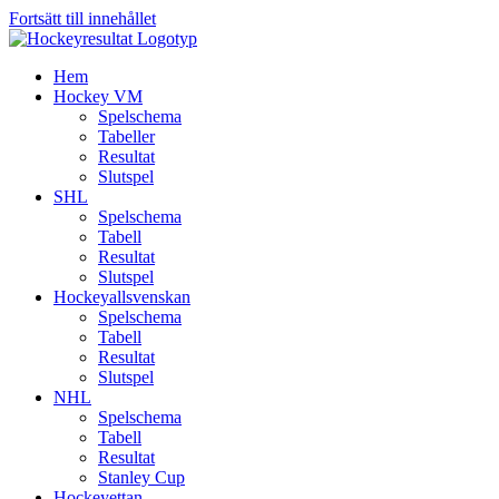
Fortsätt till innehållet
Hem
Hockey VM
Spelschema
Tabeller
Resultat
Slutspel
SHL
Spelschema
Tabell
Resultat
Slutspel
Hockeyallsvenskan
Spelschema
Tabell
Resultat
Slutspel
NHL
Spelschema
Tabell
Resultat
Stanley Cup
Hockeyettan