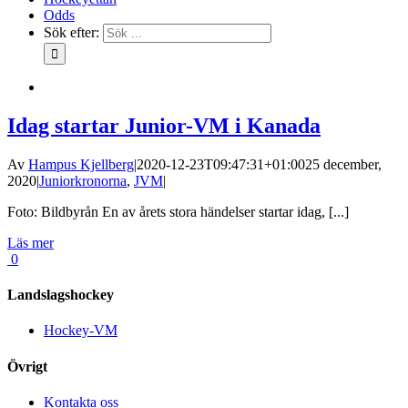
Odds
Sök efter:
Idag startar Junior-VM i Kanada
Av
Hampus Kjellberg
|
2020-12-23T09:47:31+01:00
25 december,
2020
|
Juniorkronorna
,
JVM
|
Foto: Bildbyrån En av årets stora händelser startar idag, [...]
Läs mer
0
Landslagshockey
Hockey-VM
Övrigt
Kontakta oss