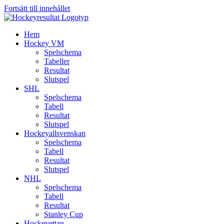
Fortsätt till innehållet
Hem
Hockey VM
Spelschema
Tabeller
Resultat
Slutspel
SHL
Spelschema
Tabell
Resultat
Slutspel
Hockeyallsvenskan
Spelschema
Tabell
Resultat
Slutspel
NHL
Spelschema
Tabell
Resultat
Stanley Cup
Hockeyettan