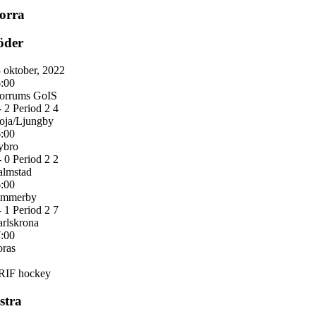
orra
öder
 oktober, 2022
:00
orrums GoIS
-
2
Period 2
4
oja/Ljungby
:00
ybro
-
0
Period 2
2
almstad
:00
immerby
-
1
Period 2
7
rlskrona
:00
ras
RIF hockey
stra