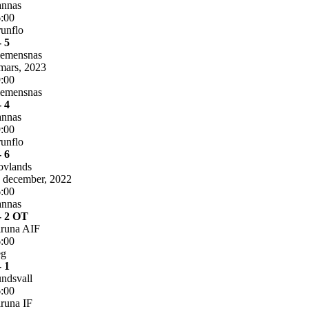
annas
:00
unflo
- 5
lemensnas
mars, 2023
:00
lemensnas
- 4
annas
:00
unflo
- 6
ovlands
 december, 2022
:00
annas
- 2 OT
runa AIF
:00
eg
- 1
ndsvall
:00
runa IF