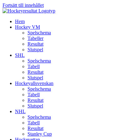
Fortsätt till innehållet
Hem
Hockey VM
Spelschema
Tabeller
Resultat
Slutspel
SHL
Spelschema
Tabell
Resultat
Slutspel
Hockeyallsvenskan
Spelschema
Tabell
Resultat
Slutspel
NHL
Spelschema
Tabell
Resultat
Stanley Cup
Hockeyettan