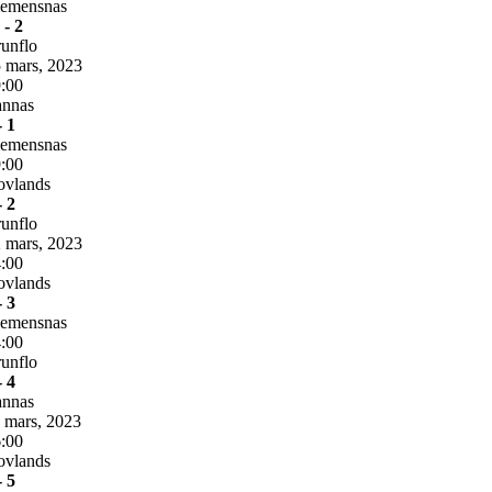
lemensnas
 - 2
unflo
 mars, 2023
:00
annas
- 1
lemensnas
:00
ovlands
- 2
unflo
 mars, 2023
:00
ovlands
- 3
lemensnas
:00
unflo
- 4
annas
 mars, 2023
:00
ovlands
- 5