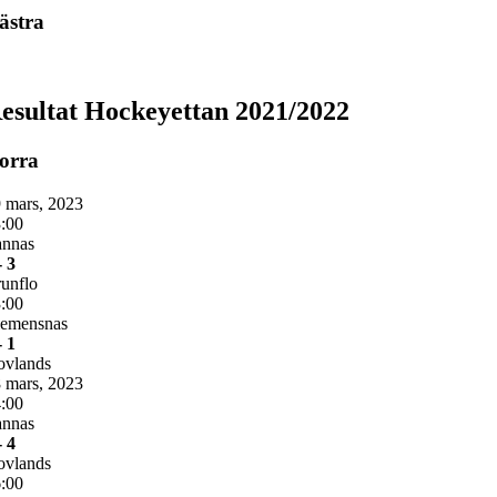
ästra
esultat Hockeyettan 2021/2022
orra
 mars, 2023
:00
annas
- 3
unflo
:00
lemensnas
- 1
ovlands
 mars, 2023
:00
annas
- 4
ovlands
:00