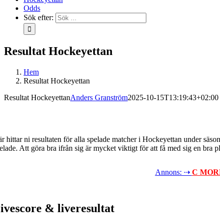
Odds
Sök efter:
Resultat Hockeyettan
Hem
Resultat Hockeyettan
Resultat Hockeyettan
Anders Granström
2025-10-15T13:19:43+02:00
r hittar ni resultaten för alla spelade matcher i Hockeyettan under sä
elade. Att göra bra ifrån sig är mycket viktigt för att få med sig en bra pl
Annons: ⇢
C MO
ivescore & liveresultat