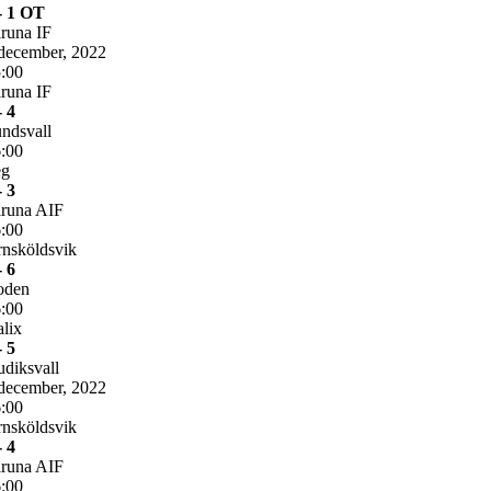
- 1 OT
runa IF
december, 2022
:00
runa IF
- 4
ndsvall
:00
eg
- 3
runa AIF
:00
nsköldsvik
- 6
oden
:00
lix
- 5
diksvall
december, 2022
:00
nsköldsvik
- 4
runa AIF
:00