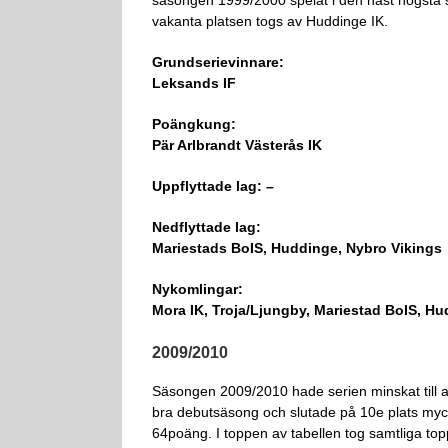
säsongen 1999/2000 spelat i den näst högsta s
vakanta platsen togs av Huddinge IK.
Grundserievinnare:
Leksands IF
Poängkung:
Pär Arlbrandt Västerås IK
Uppflyttade lag: –
Nedflyttade lag:
Mariestads BoIS, Huddinge, Nybro Vikings
Nykomlingar:
Mora IK, Troja/Ljungby, Mariestad BoIS, Hu
2009/2010
Säsongen 2009/2010 hade serien minskat till a
bra debutsäsong och slutade på 10e plats my
64poäng. I toppen av tabellen tog samtliga top