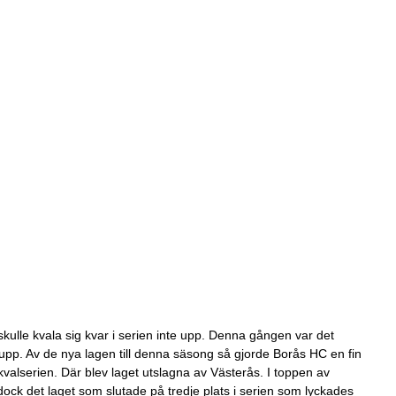
 skulle kvala sig kvar i serien inte upp. Denna gången var det
upp. Av de nya lagen till denna säsong så gjorde Borås HC en fin
ill kvalserien. Där blev laget utslagna av Västerås. I toppen av
ock det laget som slutade på tredje plats i serien som lyckades