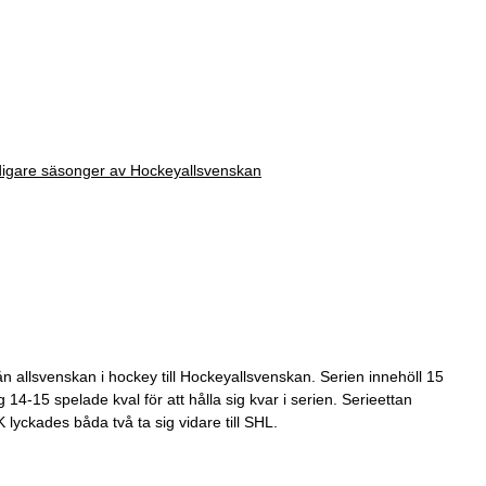
tidigare säsonger av Hockeyallsvenskan
 allsvenskan i hockey till Hockeyallsvenskan. Serien innehöll 15
g 14-15 spelade kval för att hålla sig kvar i serien. Serieettan
yckades båda två ta sig vidare till SHL.