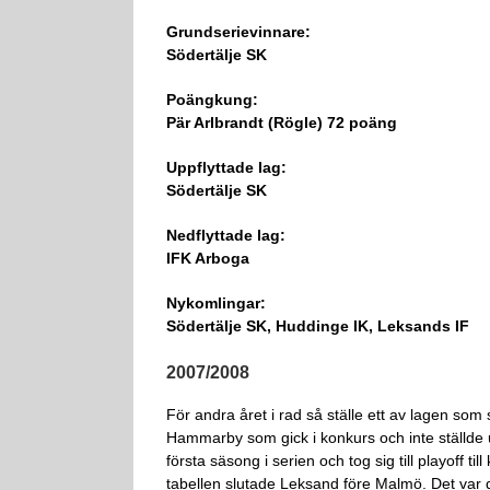
Grundserievinnare:
Södertälje SK
Poängkung:
Pär Arlbrandt (Rögle) 72 poäng
Uppflyttade lag:
Södertälje SK
Nedflyttade lag:
IFK Arboga
Nykomlingar:
Södertälje SK, Huddinge IK, Leksands IF
2007/2008
För andra året i rad så ställe ett av lagen som
Hammarby som gick i konkurs och inte ställde 
första säsong i serien och tog sig till playoff t
tabellen slutade Leksand före Malmö. Det var d