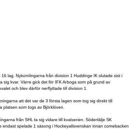
 16 lag. Nykomlingarna från division 1 Huddinge IK slutade sist i
a sig kvar. Värre gick det för IFK Arboga som på grund av
alet och blev därför nerflyttade till division 1.
ngarna att det var de 3 första lagen som tog sig direkt till
a platsen som togs av Björklöven.
garna från SHL ta sig vidare till kvalserien. Södertälje SK
t de endast spelade 1 säsong i Hockeyallsvenskan innan comebacken