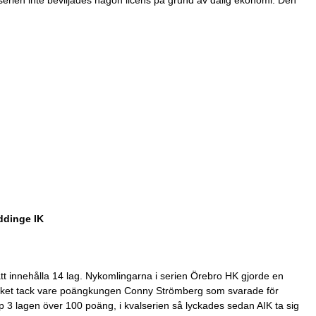
erien inte beviljades någon licens på grund av dålig ekonomi. Den
ddinge IK
tt innehålla 14 lag. Nykomlingarna i serien Örebro HK gjorde en
cket tack vare poängkungen Conny Strömberg som svarade för
p 3 lagen över 100 poäng, i kvalserien så lyckades sedan AIK ta sig