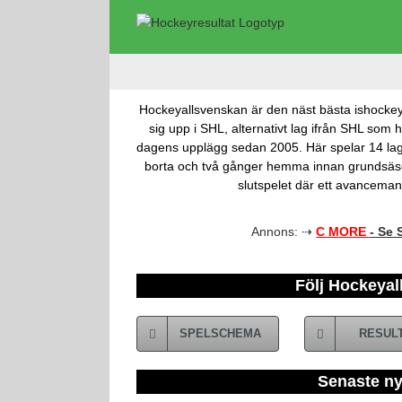
Fortsätt
till
innehållet
Hockeyallsvenskan är den näst bästa ishockey l
sig upp i SHL, alternativt lag ifrån SHL som
dagens upplägg sedan 2005. Här spelar 14 lag
borta och två gånger hemma innan grundsäsong
slutspelet där ett avancemang
Annons: ⇢
C MORE
- Se
Följ Hockeya
SPELSCHEMA
RESUL
Senaste ny