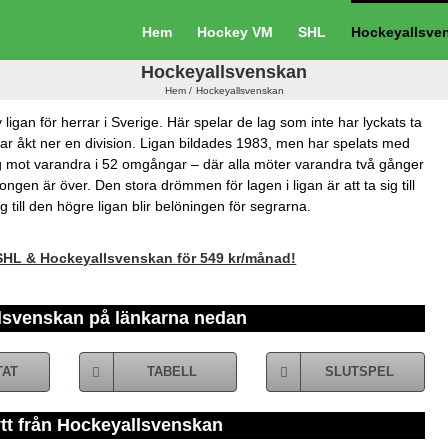
Hem
Hockey VM
SHL
Hockeyallsve
Hockeyallsvenskan
Hem
Hockeyallsvenskan
igan för herrar i Sverige. Här spelar de lag som inte har lyckats ta
 har åkt ner en division. Ligan bildades 1983, men har spelats med
 mot varandra i 52 omgångar – där alla möter varandra två gånger
en är över. Den stora drömmen för lagen i ligan är att ta sig till
 till den högre ligan blir belöningen för segrarna.
 SHL & Hockeyallsvenskan för 549 kr/månad!
llsvenskan på länkarna nedan
TAT
TABELL
SLUTSPEL
tt från Hockeyallsvenskan