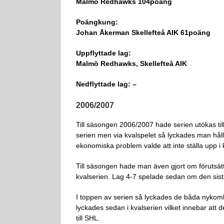
Malmö Redhawks 104poäng
Poängkung:
Johan Åkerman Skellefteå AIK 61poäng
Uppflyttade lag:
Malmö Redhawks, Skellefteå AIK
Nedflyttade lag: –
2006/2007
Till säsongen 2006/2007 hade serien utökas till
serien men via kvalspelet så lyckades man håll
ekonomiska problem valde att inte ställa upp i kv
Till säsongen hade man även gjort om förutsättni
kvalserien. Lag 4-7 spelade sedan om den sist
I toppen av serien så lyckades de båda nykomlin
lyckades sedan i kvalserien vilket innebar at
till SHL.