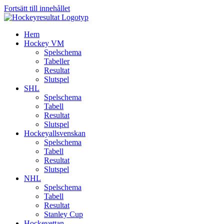
Fortsätt till innehållet
Hem
Hockey VM
Spelschema
Tabeller
Resultat
Slutspel
SHL
Spelschema
Tabell
Resultat
Slutspel
Hockeyallsvenskan
Spelschema
Tabell
Resultat
Slutspel
NHL
Spelschema
Tabell
Resultat
Stanley Cup
Hockeyettan