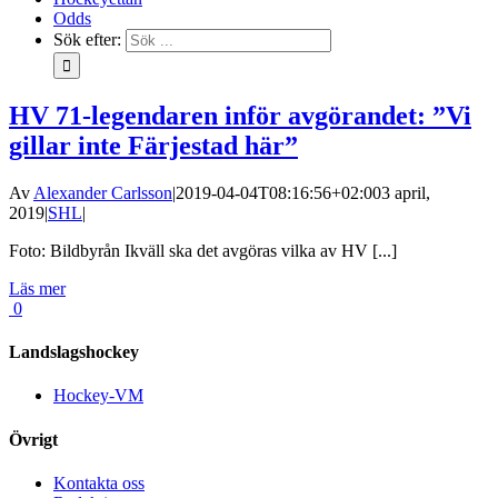
Odds
Sök efter:
HV 71-legendaren inför avgörandet: ”Vi
gillar inte Färjestad här”
Av
Alexander Carlsson
|
2019-04-04T08:16:56+02:00
3 april,
2019
|
SHL
|
Foto: Bildbyrån Ikväll ska det avgöras vilka av HV [...]
Läs mer
0
Landslagshockey
Hockey-VM
Övrigt
Kontakta oss