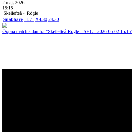
2 maj, 2026
15:15
Skellefteå -
Rögle
Snabbare
1
1.71
X
4.30
2
4.30
Öppna match sidan för "Skellefteå-Rögle – SHL – 2026-05-02 15:15