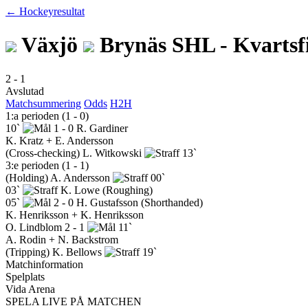
← Hockeyresultat
Växjö
Brynäs
SHL - Kvartsf
2
-
1
Avslutad
Matchsummering
Odds
H2H
1:a perioden (1 - 0)
10`
1 - 0
R. Gardiner
K. Kratz + E. Andersson
(Cross-checking)
L. Witkowski
13`
3:e perioden (1 - 1)
(Holding)
A. Andersson
00`
03`
K. Lowe
(Roughing)
05`
2 - 0
H. Gustafsson
(Shorthanded)
K. Henriksson + K. Henriksson
O. Lindblom
2 - 1
11`
A. Rodin + N. Backstrom
(Tripping)
K. Bellows
19`
Matchinformation
Spelplats
Vida Arena
SPELA LIVE PÅ MATCHEN