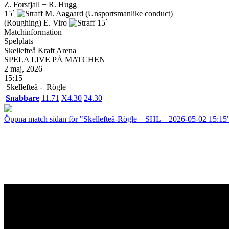
Z. Forsfjall + R. Hugg
15`
M. Aagaard
(Unsportsmanlike conduct)
(Roughing)
E. Viro
15`
Matchinformation
Spelplats
Skellefteå Kraft Arena
SPELA LIVE PÅ MATCHEN
2 maj, 2026
15:15
Skellefteå -
Rögle
Snabbare
1
1.71
X
4.30
2
4.30
Öppna match sidan för "Skellefteå-Rögle – SHL – 2026-05-02 15:15