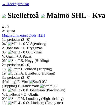
← Hockeyresultat
Skellefteå
Malmö
SHL - Kva
4
-
0
Avslutad
Matchsummering
Odds
H2H
1:a perioden (2 - 0)
04`
1 - 0
V. Stjernborg
A. Johnson + L. Bryggman
05`
2 - 0
O. Okuliar
V. Grahn + J. Pudas
06`
R. Hugg
(Holding)
2:a perioden (0 - 0)
18`
J. Johnson
(Tripping)
19`
A. Lundberg
(Holding)
3:e perioden (2 - 0)
(Holding)
E. Viro
03`
(Tripping)
F. Handemark
08`
08`
3 - 0
P. Johansson
(Power-play)
V. Lindberg + O. Okuliar
09`
M. Lundberg
(High sticking)
13`
4 - 0
O. Lindberg
(Empty net)