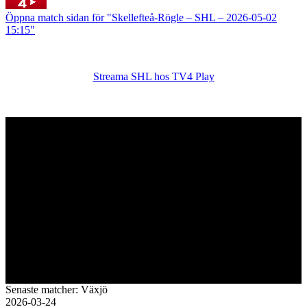
Öppna match sidan för "Skellefteå-Rögle – SHL – 2026-05-02
15:15"
Streama SHL hos TV4 Play
Senaste matcher: Växjö
2026-03-24