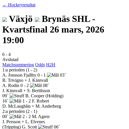
← Hockeyresultat
Växjö
Brynäs
SHL -
Kvartsfinal
26 mars, 2026
19:00
6
-
4
Avslutad
Matchsummering
Odds
H2H
1:a perioden (1 - 2)
A. Jonsson Fjallby
0 - 1
03`
B. Trivigno + J. Kinnvall
A. Rodin
0 - 2
08`
J. Kinnvall + S. Bertilsson
09`
B. Cooper
(Holding)
16`
1 - 2
F. Robert
D. McLaughlin + M. Anderberg
2:a perioden (2 - 1)
00`
2 - 2
M. Agren
J. Persson + L. Elvenes
(Tripping)
G. Scott
06`