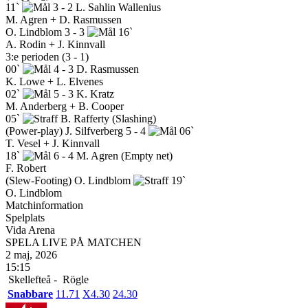
11`
3 - 2
L. Sahlin Wallenius
M. Agren + D. Rasmussen
O. Lindblom
3 - 3
16`
A. Rodin + J. Kinnvall
3:e perioden (3 - 1)
00`
4 - 3
D. Rasmussen
K. Lowe + L. Elvenes
02`
5 - 3
K. Kratz
M. Anderberg + B. Cooper
05`
B. Rafferty
(Slashing)
(Power-play)
J. Silfverberg
5 - 4
06`
T. Vesel + J. Kinnvall
18`
6 - 4
M. Agren
(Empty net)
F. Robert
(Slew-Footing)
O. Lindblom
19`
O. Lindblom
Matchinformation
Spelplats
Vida Arena
SPELA LIVE PÅ MATCHEN
2 maj, 2026
15:15
Skellefteå -
Rögle
Snabbare
1
1.71
X
4.30
2
4.30