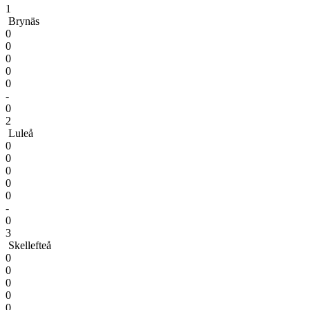
1
Brynäs
0
0
0
0
0
-
0
2
Luleå
0
0
0
0
0
-
0
3
Skellefteå
0
0
0
0
0