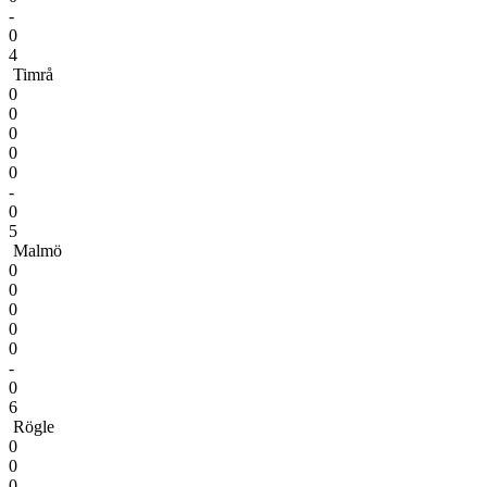
-
0
4
Timrå
0
0
0
0
0
-
0
5
Malmö
0
0
0
0
0
-
0
6
Rögle
0
0
0