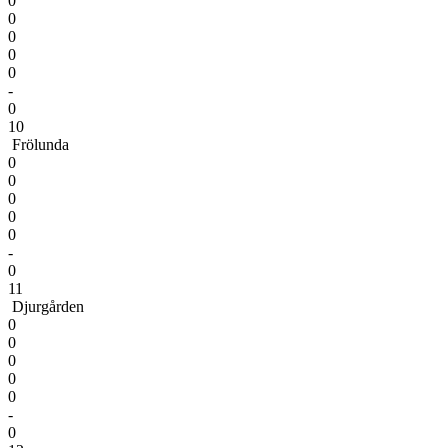
0
0
0
0
0
-
0
10
Frölunda
0
0
0
0
0
-
0
11
Djurgården
0
0
0
0
0
-
0