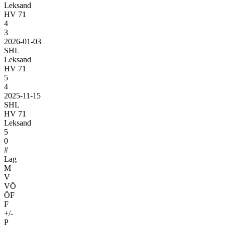
Leksand
HV 71
4
3
2026-01-03
SHL
Leksand
HV 71
5
4
2025-11-15
SHL
HV 71
Leksand
5
0
#
Lag
M
V
VÖ
ÖF
F
+/-
P