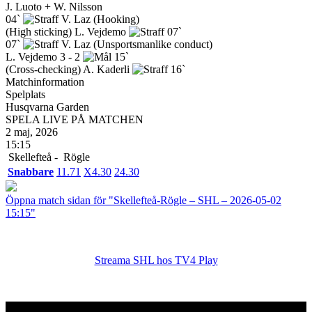
J. Luoto + W. Nilsson
04`
V. Laz
(Hooking)
(High sticking)
L. Vejdemo
07`
07`
V. Laz
(Unsportsmanlike conduct)
L. Vejdemo
3 - 2
15`
(Cross-checking)
A. Kaderli
16`
Matchinformation
Spelplats
Husqvarna Garden
SPELA LIVE PÅ MATCHEN
2 maj, 2026
15:15
Skellefteå -
Rögle
Snabbare
1
1.71
X
4.30
2
4.30
Öppna match sidan för "Skellefteå-Rögle – SHL – 2026-05-02
15:15"
Streama SHL hos TV4 Play