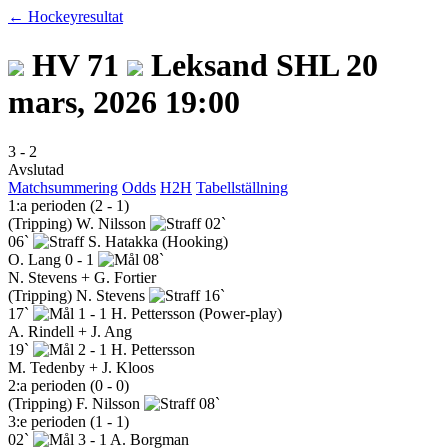
← Hockeyresultat
HV 71
Leksand
SHL
20
mars, 2026 19:00
3
-
2
Avslutad
Matchsummering
Odds
H2H
Tabellställning
1:a perioden (2 - 1)
(Tripping)
W. Nilsson
02`
06`
S. Hatakka
(Hooking)
O. Lang
0 - 1
08`
N. Stevens + G. Fortier
(Tripping)
N. Stevens
16`
17`
1 - 1
H. Pettersson
(Power-play)
A. Rindell + J. Ang
19`
2 - 1
H. Pettersson
M. Tedenby + J. Kloos
2:a perioden (0 - 0)
(Tripping)
F. Nilsson
08`
3:e perioden (1 - 1)
02`
3 - 1
A. Borgman