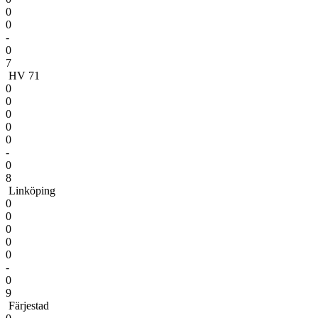
0
0
-
0
7
HV 71
0
0
0
0
0
-
0
8
Linköping
0
0
0
0
0
-
0
9
Färjestad