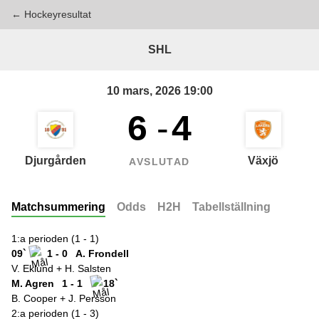
← Hockeyresultat
SHL
10 mars, 2026 19:00
6
-
4
Djurgården
Växjö
AVSLUTAD
Matchsummering
Odds
H2H
Tabellställning
1:a perioden (1 - 1)
09`
1 - 0
A. Frondell
V. Eklund + H. Salsten
M. Agren
1 - 1
18`
B. Cooper + J. Persson
2:a perioden (1 - 3)