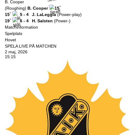
B. Cooper
(Roughing)
B. Cooper
15`
15`
5 - 4
J. LaLeggia
(Power-play)
19`
6 - 4
H. Salsten
(Power-)
Matchinformation
Spelplats
Hovet
SPELA LIVE PÅ MATCHEN
2 maj, 2026
15:15