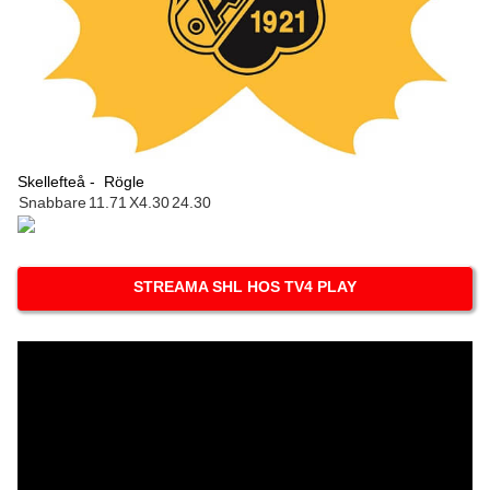
Skellefteå -
Rögle
Snabbare
1
1.71
X
4.30
2
4.30
STREAMA SHL HOS TV4 PLAY