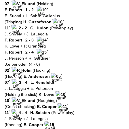
07`
V. Eklund
(Holding)
F. Robert
1 - 2
10`
E. Suomi + L. Sahlin Wallenius
(Tripping)
H. Gustafsson
10`
11`
2 - 2
C. Hudon
(Power-play)
J. Snively + J. LaLeggia
F. Robert
2 - 3
14`
K. Lowe + P. Granberg
F. Robert
2 - 4
15`
J. Persson + R. Gardiner
3:e perioden (4 - 0)
02`
P. Holm
(Hooking)
(Hooking)
E. Andersson
05`
07`
3 - 4
L. Rensfeldt
J. LaLeggia + E. Pettersen
(Holding the stick)
K. Lowe
10`
10`
V. Eklund
(Roughing)
(Cross-checking)
B. Cooper
11`
11`
4 - 4
H. Salsten
(Power-play)
J. Snively + J. LaLeggia
(Kneeing)
B. Cooper
15`