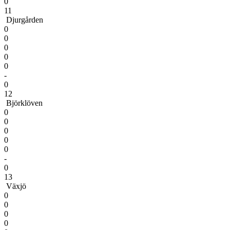
0
11
Djurgården
0
0
0
0
0
-
0
12
Björklöven
0
0
0
0
0
-
0
13
Växjö
0
0
0
0