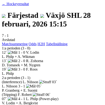
← Hockeyresultat
Färjestad
Växjö
SHL
28
februari, 2026 15:15
7
-
1
Avslutad
Matchsummering
Odds
H2H
Tabellställning
1:a perioden (3 - 0)
12`
1 - 0
V. Lodin
L. Philp + A. Wikman
13`
2 - 0
R. Zohorna
D. Tomasek + M. Nygren
19`
3 - 0
F. Roos
L. Philp
2:a perioden (3 - 1)
(Interference)
L. Nilsson
03`
L. Nilsson
3 - 1
05`
P. Granberg + E. Suomi
(Tripping)
F. Robert
06`
07`
4 - 1
L. Philp
(Power-play)
V. Lodin + A. Bergkvist