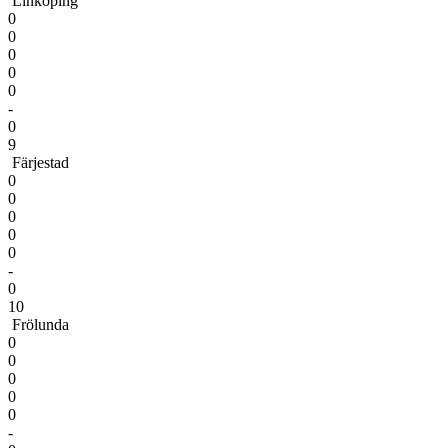
Linköping
0
0
0
0
0
-
0
9
Färjestad
0
0
0
0
0
-
0
10
Frölunda
0
0
0
0
0
-