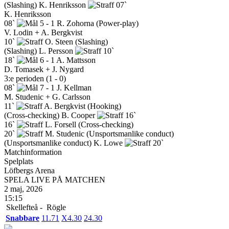
(Slashing)
K. Henriksson
07`
K. Henriksson
08`
5 - 1
R. Zohorna
(Power-play)
V. Lodin + A. Bergkvist
10`
O. Steen
(Slashing)
(Slashing)
L. Persson
10`
18`
6 - 1
A. Mattsson
D. Tomasek + J. Nygard
3:e perioden (1 - 0)
08`
7 - 1
J. Kellman
M. Studenic + G. Carlsson
11`
A. Bergkvist
(Hooking)
(Cross-checking)
B. Cooper
16`
16`
L. Forsell
(Cross-checking)
20`
M. Studenic
(Unsportsmanlike conduct)
(Unsportsmanlike conduct)
K. Lowe
20`
Matchinformation
Spelplats
Löfbergs Arena
SPELA LIVE PÅ MATCHEN
2 maj, 2026
15:15
Skellefteå -
Rögle
Snabbare
1
1.71
X
4.30
2
4.30