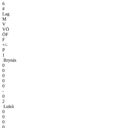
6
#
Lag
M
V
VÖ
ÖF
F
+/-
P
1
Brynäs
0
0
0
0
0
-
0
2
Luleå
0
0
0
0