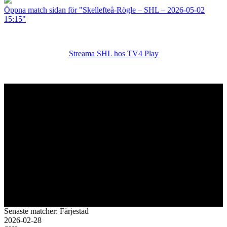
Öppna match sidan för "Skellefteå-Rögle – SHL – 2026-05-02
15:15"
Streama SHL hos TV4 Play
Senaste matcher: Färjestad
2026-02-28