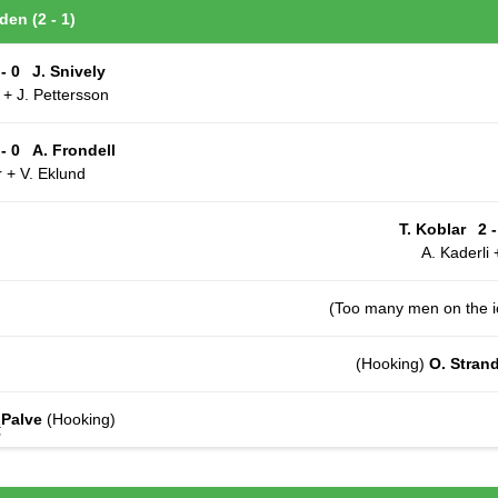
den (2 - 1)
 - 0
J. Snively
+ J. Pettersson
 - 0
A. Frondell
 + V. Eklund
T. Koblar
2 -
A. Kaderli 
(Too many men on the 
(Hooking)
O. Strand
 Palve
(Hooking)