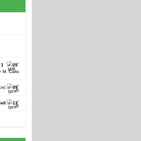
 1
05`
+ M. Caito
ice)
09`
ell
13`