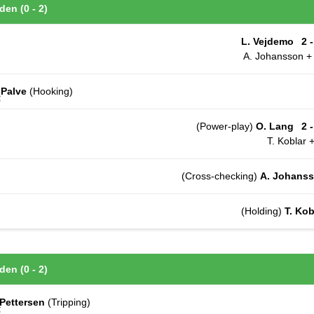
den (0 - 2)
L. Vejdemo
2 -
A. Johansson + 
 Palve
(Hooking)
(Power-play)
O. Lang
2 -
T. Koblar 
(Cross-checking)
A. Johans
(Holding)
T. Kob
den (0 - 2)
 Pettersen
(Tripping)