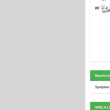
05`
J.
Matchinf
Spelplats
SPELA L