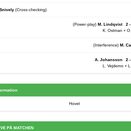
 Snively
(Cross-checking)
(Power-play)
M. Lindqvist
2 -
K. Ostman + O.
(Interference)
M. Ca
A. Johansson
2 -
L. Vejdemo + L
ormation
Hovet
IVE PÅ MATCHEN