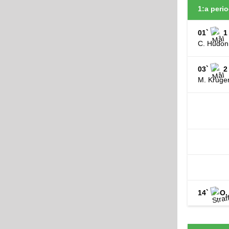
1:a perio
01`
1
C. Hudon 
03`
2
M. Kruger
14`
O.