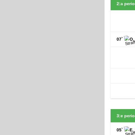
2:a perio
07`
O.
3:e perio
05`
E.