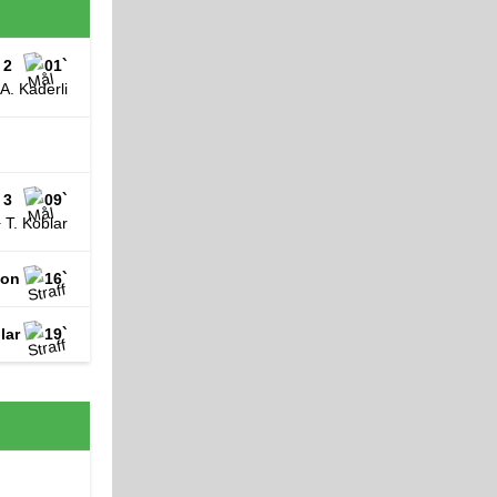
 2
01`
A. Kaderli
 3
09`
+ T. Koblar
son
16`
lar
19`