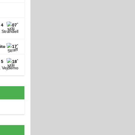
 4
07`
 Strandell
ito
17`
 5
18`
. Vejdemo