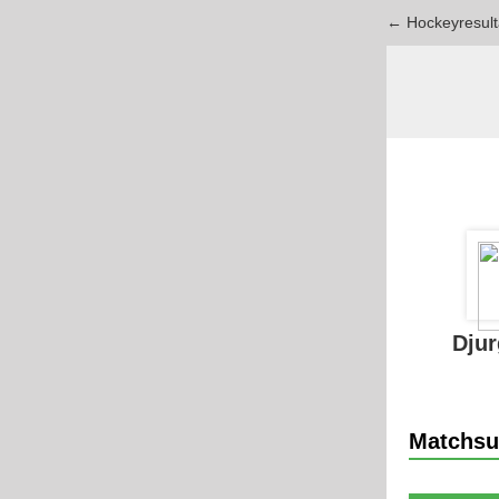
← Hockeyresult
Djur
Matchs