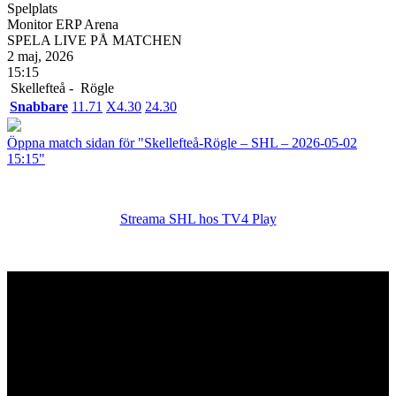
Spelplats
Monitor ERP Arena
SPELA LIVE PÅ MATCHEN
2 maj, 2026
15:15
Skellefteå -
Rögle
Snabbare
1
1.71
X
4.30
2
4.30
Öppna match sidan för "Skellefteå-Rögle – SHL – 2026-05-02
15:15"
Streama SHL hos TV4 Play