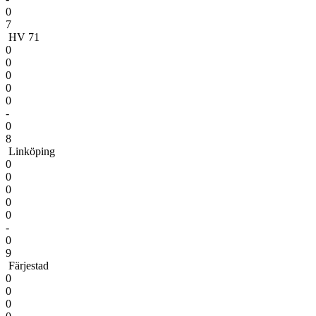
0
7
HV 71
0
0
0
0
0
-
0
8
Linköping
0
0
0
0
0
-
0
9
Färjestad
0
0
0