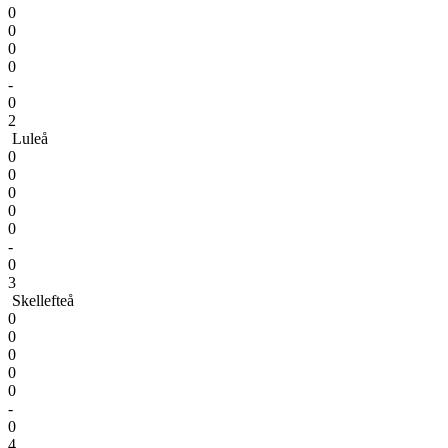
0
0
0
0
-
0
2
Luleå
0
0
0
0
0
-
0
3
Skellefteå
0
0
0
0
0
-
0
4