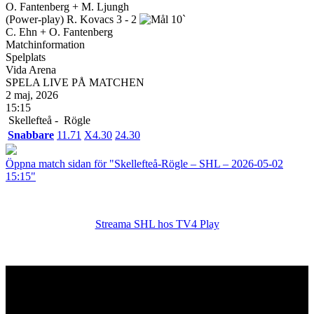
O. Fantenberg + M. Ljungh
(Power-play)
R. Kovacs
3 - 2
10`
C. Ehn + O. Fantenberg
Matchinformation
Spelplats
Vida Arena
SPELA LIVE PÅ MATCHEN
2 maj, 2026
15:15
Skellefteå -
Rögle
Snabbare
1
1.71
X
4.30
2
4.30
Öppna match sidan för "Skellefteå-Rögle – SHL – 2026-05-02
15:15"
Streama SHL hos TV4 Play