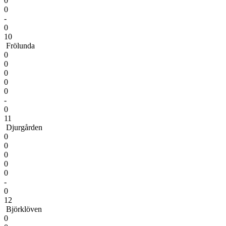
0
0
-
0
10
Frölunda
0
0
0
0
0
-
0
11
Djurgården
0
0
0
0
0
-
0
12
Björklöven
0