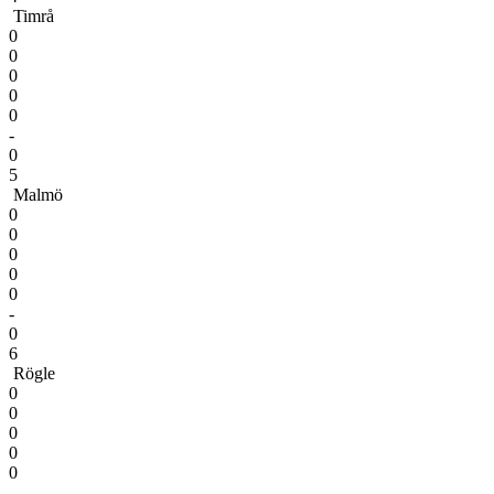
Timrå
0
0
0
0
0
-
0
5
Malmö
0
0
0
0
0
-
0
6
Rögle
0
0
0
0
0
-