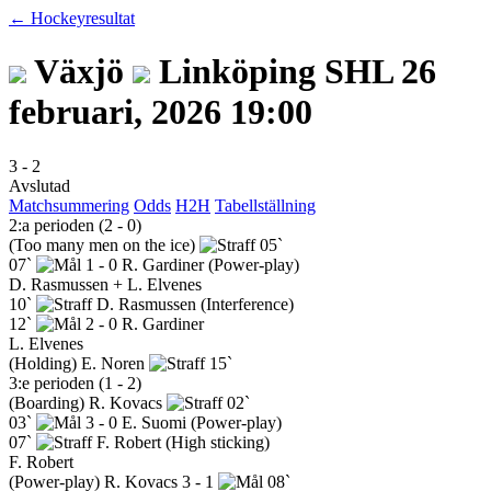
← Hockeyresultat
Växjö
Linköping
SHL
26
februari, 2026 19:00
3
-
2
Avslutad
Matchsummering
Odds
H2H
Tabellställning
2:a perioden (2 - 0)
(Too many men on the ice)
05`
07`
1 - 0
R. Gardiner
(Power-play)
D. Rasmussen + L. Elvenes
10`
D. Rasmussen
(Interference)
12`
2 - 0
R. Gardiner
L. Elvenes
(Holding)
E. Noren
15`
3:e perioden (1 - 2)
(Boarding)
R. Kovacs
02`
03`
3 - 0
E. Suomi
(Power-play)
07`
F. Robert
(High sticking)
F. Robert
(Power-play)
R. Kovacs
3 - 1
08`