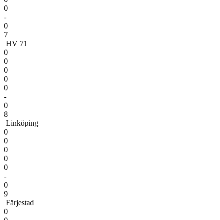
0
-
0
7
HV 71
0
0
0
0
0
-
0
8
Linköping
0
0
0
0
0
-
0
9
Färjestad
0