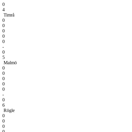
0
4
Timrå
0
0
0
0
0
-
0
5
Malmö
0
0
0
0
0
-
0
6
Rögle
0
0
0
0