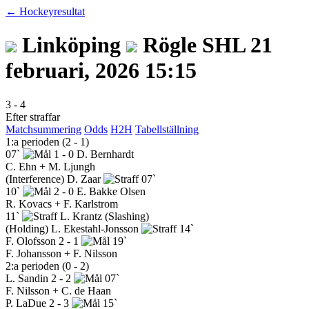
← Hockeyresultat
Linköping
Rögle
SHL
21
februari, 2026 15:15
3
-
4
Efter straffar
Matchsummering
Odds
H2H
Tabellställning
1:a perioden (2 - 1)
07`
1 - 0
D. Bernhardt
C. Ehn + M. Ljungh
(Interference)
D. Zaar
07`
10`
2 - 0
E. Bakke Olsen
R. Kovacs + F. Karlstrom
11`
L. Krantz
(Slashing)
(Holding)
L. Ekestahl-Jonsson
14`
F. Olofsson
2 - 1
19`
F. Johansson + F. Nilsson
2:a perioden (0 - 2)
L. Sandin
2 - 2
07`
F. Nilsson + C. de Haan
P. LaDue
2 - 3
15`