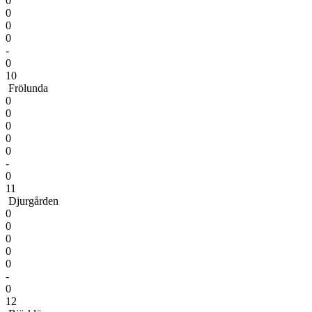
0
0
0
0
-
0
10
Frölunda
0
0
0
0
0
-
0
11
Djurgården
0
0
0
0
0
-
0
12