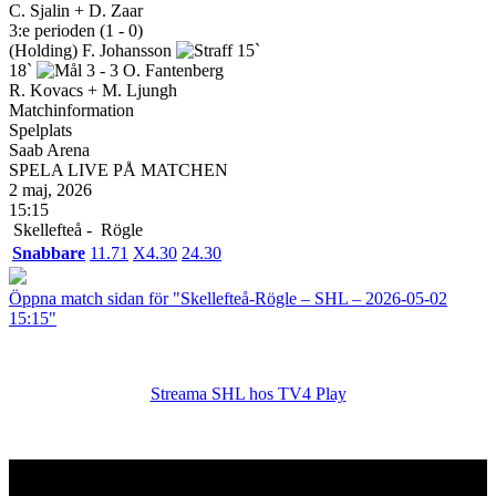
C. Sjalin + D. Zaar
3:e perioden (1 - 0)
(Holding)
F. Johansson
15`
18`
3 - 3
O. Fantenberg
R. Kovacs + M. Ljungh
Matchinformation
Spelplats
Saab Arena
SPELA LIVE PÅ MATCHEN
2 maj, 2026
15:15
Skellefteå -
Rögle
Snabbare
1
1.71
X
4.30
2
4.30
Öppna match sidan för "Skellefteå-Rögle – SHL – 2026-05-02
15:15"
Streama SHL hos TV4 Play