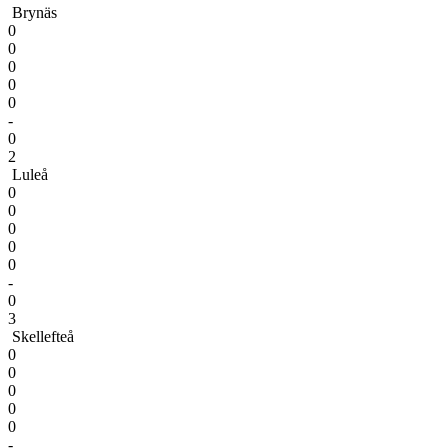
Brynäs
0
0
0
0
0
-
0
2
Luleå
0
0
0
0
0
-
0
3
Skellefteå
0
0
0
0
0
-