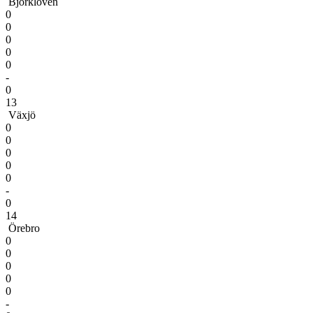
Björklöven
0
0
0
0
0
-
0
13
Växjö
0
0
0
0
0
-
0
14
Örebro
0
0
0
0
0
-