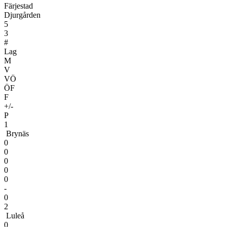
Färjestad
Djurgården
5
3
#
Lag
M
V
VÖ
ÖF
F
+/-
P
1
Brynäs
0
0
0
0
0
-
0
2
Luleå
0