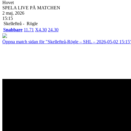
Hovet
SPELA LIVE PÅ MATCHEN
2 maj, 2026
15:15
Skellefteå -
Rögle
Snabbare
1
1.71
X
4.30
2
4.30
Öppna match sidan för "Skellefteå-Rögle – SHL – 2026-05-02 15:15