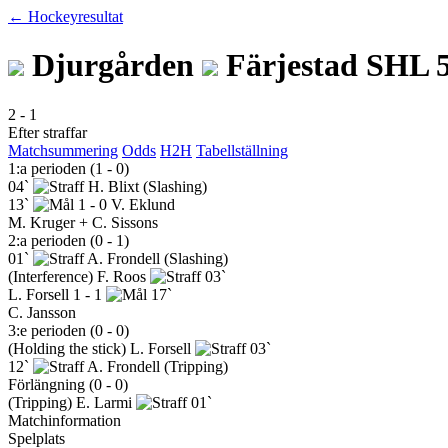
← Hockeyresultat
Djurgården
Färjestad
SHL
2
-
1
Efter straffar
Matchsummering
Odds
H2H
Tabellställning
1:a perioden (1 - 0)
04`
H. Blixt
(Slashing)
13`
1 - 0
V. Eklund
M. Kruger + C. Sissons
2:a perioden (0 - 1)
01`
A. Frondell
(Slashing)
(Interference)
F. Roos
03`
L. Forsell
1 - 1
17`
C. Jansson
3:e perioden (0 - 0)
(Holding the stick)
L. Forsell
03`
12`
A. Frondell
(Tripping)
Förlängning (0 - 0)
(Tripping)
E. Larmi
01`
Matchinformation
Spelplats