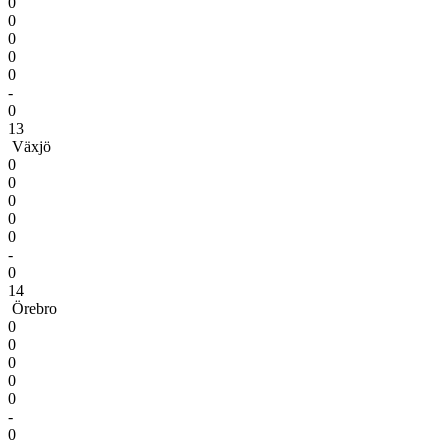
0
0
0
0
0
-
0
13
Växjö
0
0
0
0
0
-
0
14
Örebro
0
0
0
0
0
-
0