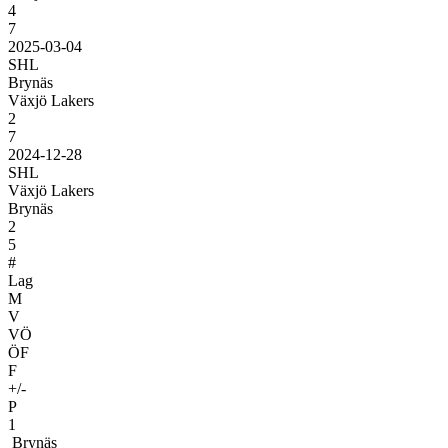
4
7
2025-03-04
SHL
Brynäs
Växjö Lakers
2
7
2024-12-28
SHL
Växjö Lakers
Brynäs
2
5
#
Lag
M
V
VÖ
ÖF
F
+/-
P
1
Brynäs