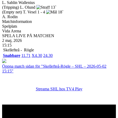
L. Sahlin Wallenius
(Tripping)
L. Olund
13`
(Empty net)
T. Vesel
1 - 4
18`
A. Rodin
Matchinformation
Spelplats
Vida Arena
SPELA LIVE PÅ MATCHEN
2 maj, 2026
15:15
Skellefteå -
Rögle
Snabbare
1
1.71
X
4.30
2
4.30
Öppna match sidan för "Skellefteå-Rögle – SHL – 2026-05-02
15:15"
Streama SHL hos TV4 Play