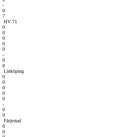
-
0
7
HV 71
0
0
0
0
0
-
0
8
Linköping
0
0
0
0
0
-
0
9
Färjestad
0
0