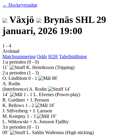
← Hockeyresultat
Växjö
Brynäs
SHL
29
januari, 2026 19:00
1
-
4
Avslutad
Matchsummering
Odds
H2H
Tabellställning
1:a perioden (0 - 0)
11`
K. Henriksson
(Tripping)
2:a perioden (1 - 3)
O. Lindblom
0 - 1
08`
A. Rodin
(Interference)
A. Rodin
14`
14`
1 - 1
L. Elvenes
(Power-play)
R. Gardiner + J. Persson
K. Bellows
1 - 2
18`
J. Silfverberg + J. Larsson
M. Kempny
1 - 3
19`
L. Witkowski + A. Jonsson Fjallby
3:e perioden (0 - 1)
09`
L. Sahlin Wallenius
(High sticking)