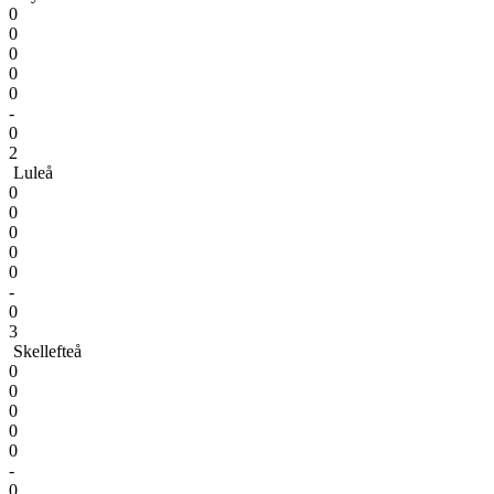
0
0
0
0
0
-
0
2
Luleå
0
0
0
0
0
-
0
3
Skellefteå
0
0
0
0
0
-
0