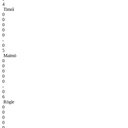
4
Timrå
0
0
0
0
0
-
0
5
Malmö
0
0
0
0
0
-
0
6
Rögle
0
0
0
0
0