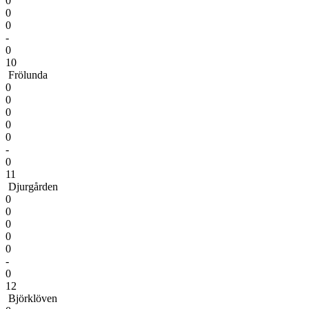
0
0
0
-
0
10
Frölunda
0
0
0
0
0
-
0
11
Djurgården
0
0
0
0
0
-
0
12
Björklöven