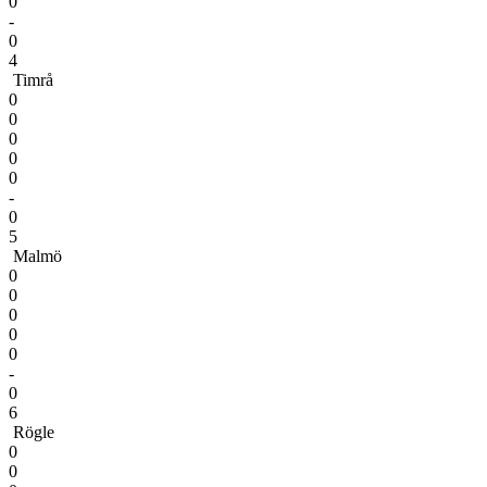
0
-
0
4
Timrå
0
0
0
0
0
-
0
5
Malmö
0
0
0
0
0
-
0
6
Rögle
0
0