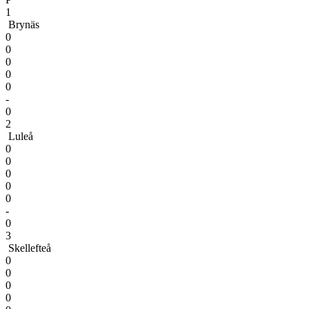
1
Brynäs
0
0
0
0
0
-
0
2
Luleå
0
0
0
0
0
-
0
3
Skellefteå
0
0
0
0