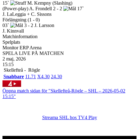
15`
M. Kempny
(Slashing)
(Power-play)
A. Frondell
2 - 2
17`
J. LaLeggia + C. Sissons
Förlängning (1 - 0)
03`
3 - 2
J. Larsson
J. Kinnvall
Matchinformation
Spelplats
Monitor ERP Arena
SPELA LIVE PÅ MATCHEN
2 maj, 2026
15:15
Skellefteå -
Rögle
Snabbare
1
1.71
X
4.30
2
4.30
Öppna match sidan för "Skellefteå-Rögle – SHL – 2026-05-02
15:15"
Streama SHL hos TV4 Play