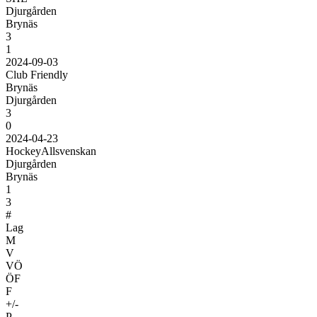
Djurgården
Brynäs
3
1
2024-09-03
Club Friendly
Brynäs
Djurgården
3
0
2024-04-23
HockeyAllsvenskan
Djurgården
Brynäs
1
3
#
Lag
M
V
VÖ
ÖF
F
+/-
P