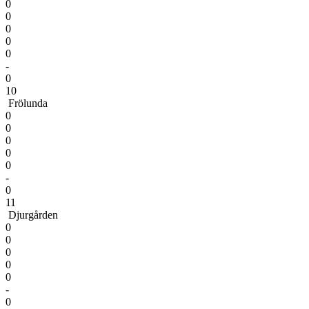
0
0
0
0
0
-
0
10
Frölunda
0
0
0
0
0
-
0
11
Djurgården
0
0
0
0
0
-
0