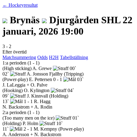
← Hockeyresultat
Brynäs
Djurgården
SHL
22
januari, 2026 19:00
3
-
2
Efter övertid
Matchsummering
Odds
H2H
Tabellställning
1:a perioden (1 - 1)
(High sticking)
A. Grewe
00`
02`
A. Jonsson Fjallby
(Tripping)
(Power-play)
E. Pettersen
0 - 1
03`
J. LaLeggia + O. Palve
(Hooking)
O. Kylington
04`
09`
J. Kinnvall
(Holding)
13`
1 - 1
R. Hagg
N. Backstrom + A. Rodin
2:a perioden (1 - 1)
(Too many men on the ice)
01`
(Holding)
P. Holm
10`
11`
2 - 1
M. Kempny
(Power-play)
A. Andersson + N. Backstrom