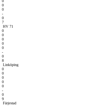
0
0
0
-
0
7
HV 71
0
0
0
0
0
-
0
8
Linköping
0
0
0
0
0
-
0
9
Färjestad