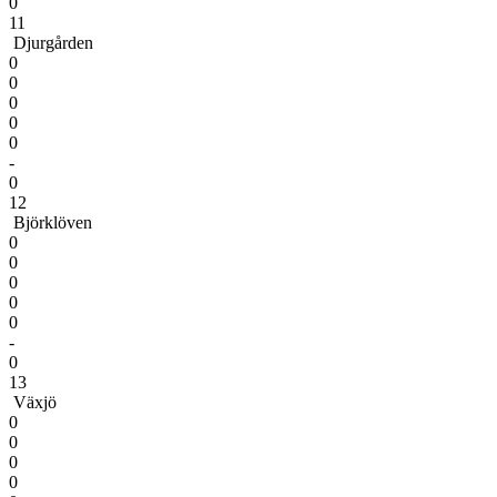
0
11
Djurgården
0
0
0
0
0
-
0
12
Björklöven
0
0
0
0
0
-
0
13
Växjö
0
0
0
0