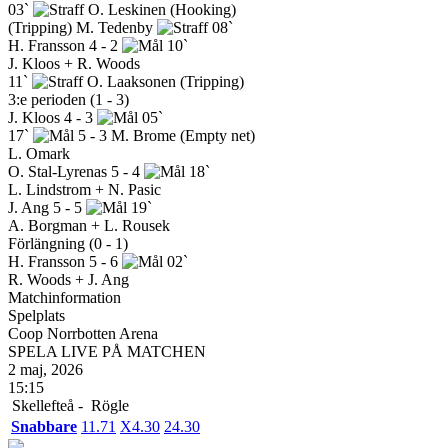
03`
O. Leskinen
(Hooking)
(Tripping)
M. Tedenby
08`
H. Fransson
4 - 2
10`
J. Kloos + R. Woods
11`
O. Laaksonen
(Tripping)
3:e perioden (1 - 3)
J. Kloos
4 - 3
05`
17`
5 - 3
M. Brome
(Empty net)
L. Omark
O. Stal-Lyrenas
5 - 4
18`
L. Lindstrom + N. Pasic
J. Ang
5 - 5
19`
A. Borgman + L. Rousek
Förlängning (0 - 1)
H. Fransson
5 - 6
02`
R. Woods + J. Ang
Matchinformation
Spelplats
Coop Norrbotten Arena
SPELA LIVE PÅ MATCHEN
2 maj, 2026
15:15
Skellefteå -
Rögle
Snabbare
1
1.71
X
4.30
2
4.30