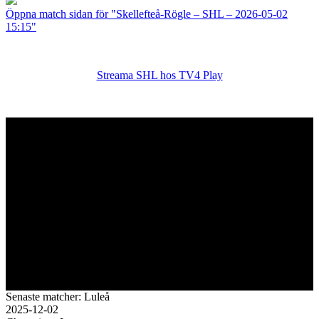
Öppna match sidan för "Skellefteå-Rögle – SHL – 2026-05-02
15:15"
Streama SHL hos TV4 Play
Senaste matcher: Luleå
2025-12-02