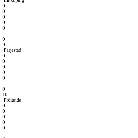
Linköping
0
0
0
0
0
-
0
9
Färjestad
0
0
0
0
0
-
0
10
Frölunda
0
0
0
0
0
-