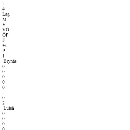
2
#
Lag
M
V
VÖ
ÖF
F
+/-
P
1
Brynäs
0
0
0
0
0
-
0
2
Luleå
0
0
0
0