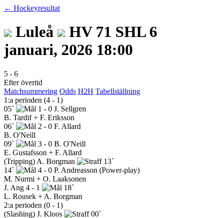
← Hockeyresultat
Luleå
HV 71
SHL
6
januari, 2026 18:00
5
-
6
Efter övertid
Matchsummering
Odds
H2H
Tabellställning
1:a perioden (4 - 1)
05`
1 - 0
J. Sellgren
B. Tardif + F. Eriksson
06`
2 - 0
F. Allard
B. O'Neill
09`
3 - 0
B. O'Neill
E. Gustafsson + F. Allard
(Tripping)
A. Borgman
13`
14`
4 - 0
P. Andreasson
(Power-play)
M. Nurmi + O. Laaksonen
J. Ang
4 - 1
18`
L. Rousek + A. Borgman
2:a perioden (0 - 1)
(Slashing)
J. Kloos
00`