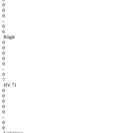
0
0
0
-
0
6
Rögle
0
0
0
0
0
-
0
7
HV 71
0
0
0
0
0
-
0
8