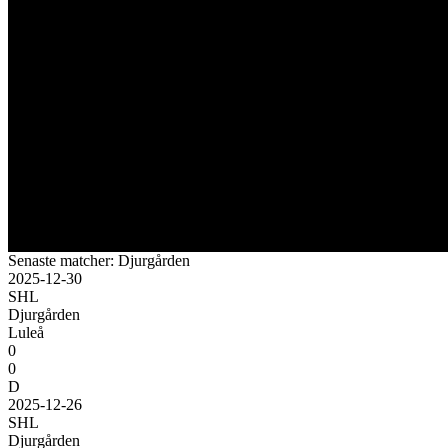
Senaste matcher: Djurgården
2025-12-30
SHL
Djurgården
Luleå
0
0
D
2025-12-26
SHL
Djurgården