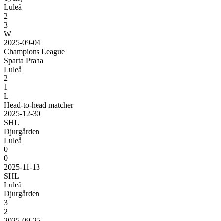
Luleå
2
3
W
2025-09-04
Champions League
Sparta Praha
Luleå
2
1
L
Head-to-head matcher
2025-12-30
SHL
Djurgården
Luleå
0
0
2025-11-13
SHL
Luleå
Djurgården
3
2
2025-09-25