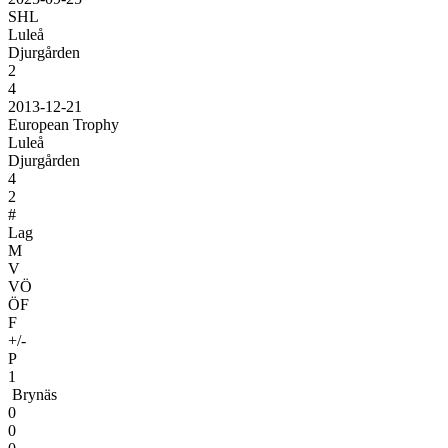
SHL
Luleå
Djurgården
2
4
2013-12-21
European Trophy
Luleå
Djurgården
4
2
#
Lag
M
V
VÖ
ÖF
F
+/-
P
1
Brynäs
0
0