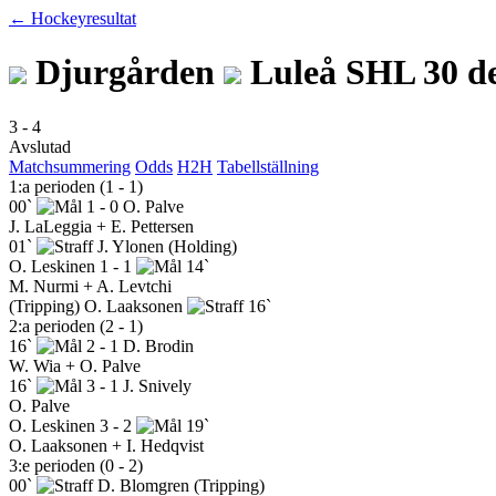
← Hockeyresultat
Djurgården
Luleå
SHL
30 d
3
-
4
Avslutad
Matchsummering
Odds
H2H
Tabellställning
1:a perioden (1 - 1)
00`
1 - 0
O. Palve
J. LaLeggia + E. Pettersen
01`
J. Ylonen
(Holding)
O. Leskinen
1 - 1
14`
M. Nurmi + A. Levtchi
(Tripping)
O. Laaksonen
16`
2:a perioden (2 - 1)
16`
2 - 1
D. Brodin
W. Wia + O. Palve
16`
3 - 1
J. Snively
O. Palve
O. Leskinen
3 - 2
19`
O. Laaksonen + I. Hedqvist
3:e perioden (0 - 2)
00`
D. Blomgren
(Tripping)