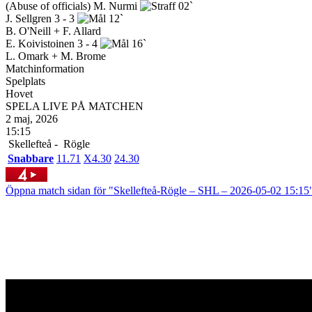
(Abuse of officials)
M. Nurmi
02`
J. Sellgren
3 - 3
12`
B. O'Neill + F. Allard
E. Koivistoinen
3 - 4
16`
L. Omark + M. Brome
Matchinformation
Spelplats
Hovet
SPELA LIVE PÅ MATCHEN
2 maj, 2026
15:15
Skellefteå -
Rögle
Snabbare
1
1.71
X
4.30
2
4.30
Öppna match sidan för "Skellefteå-Rögle – SHL – 2026-05-02 15:15