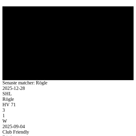
Senaste matcher: Rögle
2025-12-28
SHL
Rögle
HV 71
3
1
W
2025-09-04
Club Friendly