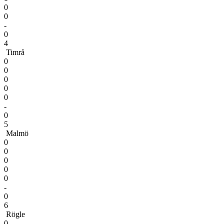
0
0
-
0
4
Timrå
0
0
0
0
0
-
0
5
Malmö
0
0
0
0
0
-
0
6
Rögle
0