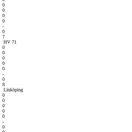
0
0
0
0
-
0
7
HV 71
0
0
0
0
0
-
0
8
Linköping
0
0
0
0
0
-
0