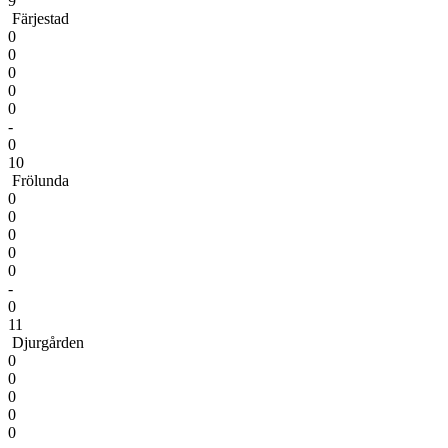
9
Färjestad
0
0
0
0
0
-
0
10
Frölunda
0
0
0
0
0
-
0
11
Djurgården
0
0
0
0
0