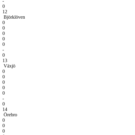
-
0
12
Björklöven
0
0
0
0
0
-
0
13
Växjö
0
0
0
0
0
-
0
14
Örebro
0
0
0