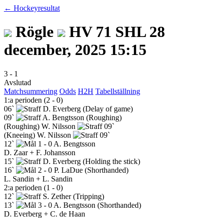
← Hockeyresultat
Rögle
HV 71
SHL
28
december, 2025 15:15
3
-
1
Avslutad
Matchsummering
Odds
H2H
Tabellställning
1:a perioden (2 - 0)
06`
D. Everberg
(Delay of game)
09`
A. Bengtsson
(Roughing)
(Roughing)
W. Nilsson
09`
(Kneeing)
W. Nilsson
09`
12`
1 - 0
A. Bengtsson
D. Zaar + F. Johansson
15`
D. Everberg
(Holding the stick)
16`
2 - 0
P. LaDue
(Shorthanded)
L. Sandin + L. Sandin
2:a perioden (1 - 0)
12`
S. Zether
(Tripping)
13`
3 - 0
A. Bengtsson
(Shorthanded)
D. Everberg + C. de Haan