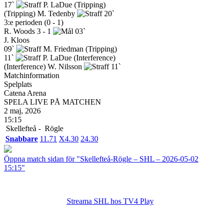
17`
P. LaDue
(Tripping)
(Tripping)
M. Tedenby
20`
3:e perioden (0 - 1)
R. Woods
3 - 1
03`
J. Kloos
09`
M. Friedman
(Tripping)
11`
P. LaDue
(Interference)
(Interference)
W. Nilsson
11`
Matchinformation
Spelplats
Catena Arena
SPELA LIVE PÅ MATCHEN
2 maj, 2026
15:15
Skellefteå -
Rögle
Snabbare
1
1.71
X
4.30
2
4.30
Öppna match sidan för "Skellefteå-Rögle – SHL – 2026-05-02
15:15"
Streama SHL hos TV4 Play