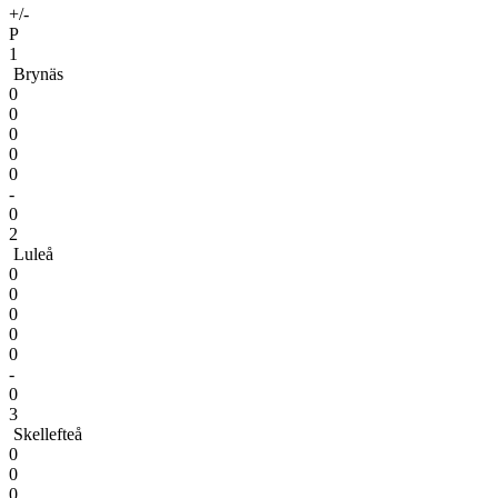
+/-
P
1
Brynäs
0
0
0
0
0
-
0
2
Luleå
0
0
0
0
0
-
0
3
Skellefteå
0
0
0