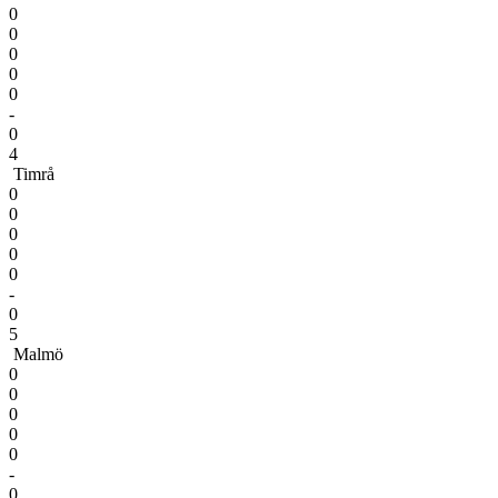
0
0
0
0
0
-
0
4
Timrå
0
0
0
0
0
-
0
5
Malmö
0
0
0
0
0
-
0