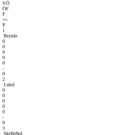
VÖ
ÖF
F
+/-
P
1
Brynäs
0
0
0
0
0
-
0
2
Luleå
0
0
0
0
0
-
0
3
Skellefteå