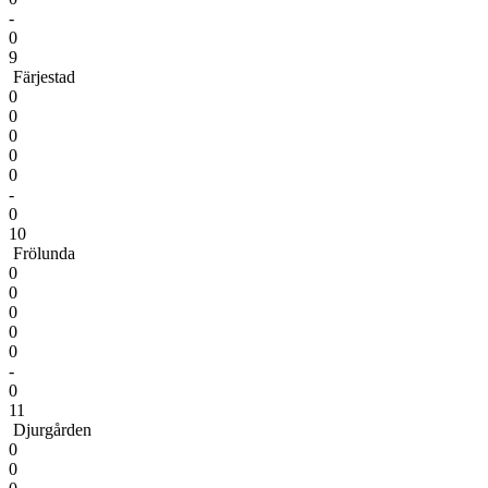
-
0
9
Färjestad
0
0
0
0
0
-
0
10
Frölunda
0
0
0
0
0
-
0
11
Djurgården
0
0