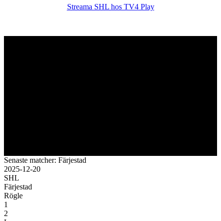
Streama SHL hos TV4 Play
Senaste matcher: Färjestad
2025-12-20
SHL
Färjestad
Rögle
1
2