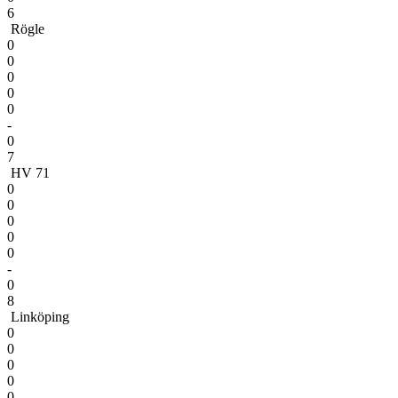
6
Rögle
0
0
0
0
0
-
0
7
HV 71
0
0
0
0
0
-
0
8
Linköping
0
0
0
0
0