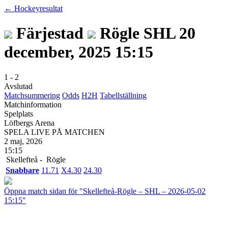
← Hockeyresultat
Färjestad
Rögle
SHL
20
december, 2025 15:15
1
-
2
Avslutad
Matchsummering
Odds
H2H
Tabellställning
Matchinformation
Spelplats
Löfbergs Arena
SPELA LIVE PÅ MATCHEN
2 maj, 2026
15:15
Skellefteå -
Rögle
Snabbare
1
1.71
X
4.30
2
4.30
Öppna match sidan för "Skellefteå-Rögle – SHL – 2026-05-02
15:15"