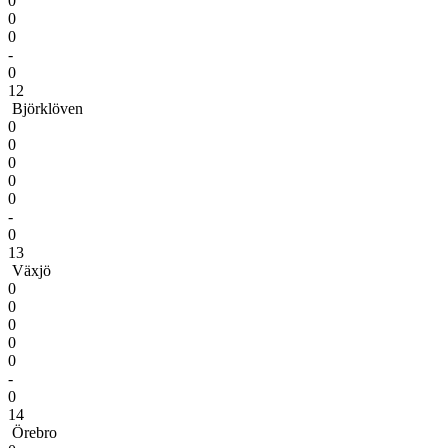
0
0
0
-
0
12
Björklöven
0
0
0
0
0
-
0
13
Växjö
0
0
0
0
0
-
0
14
Örebro