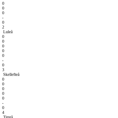
0
0
0
-
0
2
Luleå
0
0
0
0
0
-
0
3
Skellefteå
0
0
0
0
0
-
0
4
Timrå