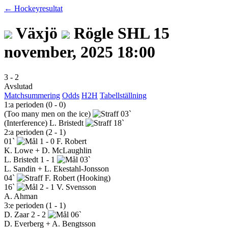
← Hockeyresultat
Växjö
Rögle
SHL
15
november, 2025 18:00
3
-
2
Avslutad
Matchsummering
Odds
H2H
Tabellställning
1:a perioden (0 - 0)
(Too many men on the ice)
03`
(Interference)
L. Bristedt
18`
2:a perioden (2 - 1)
01`
1 - 0
F. Robert
K. Lowe + D. McLaughlin
L. Bristedt
1 - 1
03`
L. Sandin + L. Ekestahl-Jonsson
04`
F. Robert
(Hooking)
16`
2 - 1
V. Svensson
A. Ahman
3:e perioden (1 - 1)
D. Zaar
2 - 2
06`
D. Everberg + A. Bengtsson