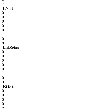
7
HV 71
0
0
0
0
0
-
0
8
Linköping
0
0
0
0
0
-
0
9
Färjestad
0
0
0
0