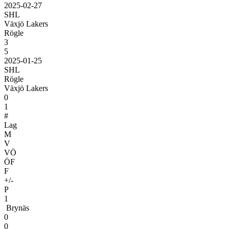
2025-02-27
SHL
Växjö Lakers
Rögle
3
5
2025-01-25
SHL
Rögle
Växjö Lakers
0
1
#
Lag
M
V
VÖ
ÖF
F
+/-
P
1
Brynäs
0
0