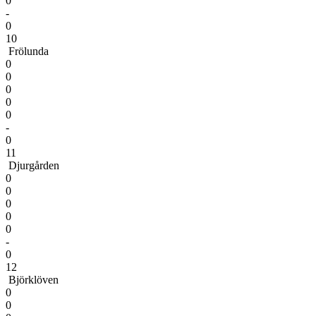
0
-
0
10
Frölunda
0
0
0
0
0
-
0
11
Djurgården
0
0
0
0
0
-
0
12
Björklöven
0
0