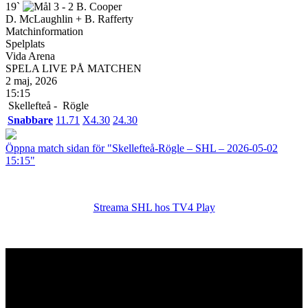
19`
3 - 2
B. Cooper
D. McLaughlin + B. Rafferty
Matchinformation
Spelplats
Vida Arena
SPELA LIVE PÅ MATCHEN
2 maj, 2026
15:15
Skellefteå -
Rögle
Snabbare
1
1.71
X
4.30
2
4.30
Öppna match sidan för "Skellefteå-Rögle – SHL – 2026-05-02
15:15"
Streama SHL hos TV4 Play