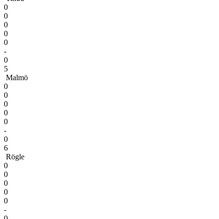
0
0
0
0
0
-
0
5
Malmö
0
0
0
0
0
-
0
6
Rögle
0
0
0
0
0
-
0