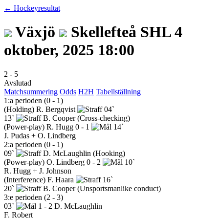
← Hockeyresultat
Växjö
Skellefteå
SHL
4
oktober, 2025 18:00
2
-
5
Avslutad
Matchsummering
Odds
H2H
Tabellställning
1:a perioden (0 - 1)
(Holding)
R. Bergqvist
04`
13`
B. Cooper
(Cross-checking)
(Power-play)
R. Hugg
0 - 1
14`
J. Pudas + O. Lindberg
2:a perioden (0 - 1)
09`
D. McLaughlin
(Hooking)
(Power-play)
O. Lindberg
0 - 2
10`
R. Hugg + J. Johnson
(Interference)
F. Haara
16`
20`
B. Cooper
(Unsportsmanlike conduct)
3:e perioden (2 - 3)
03`
1 - 2
D. McLaughlin
F. Robert