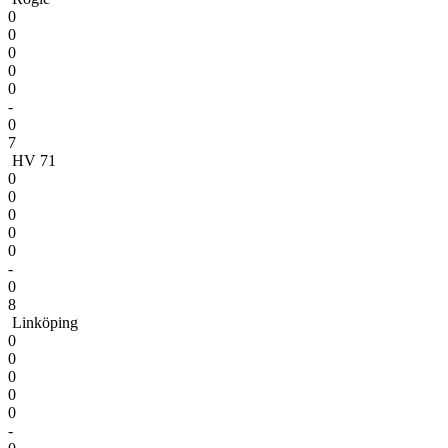
0
0
0
0
0
-
0
7
HV 71
0
0
0
0
0
-
0
8
Linköping
0
0
0
0
0
-