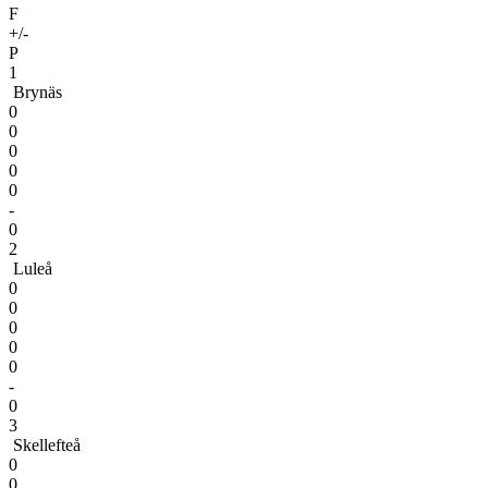
F
+/-
P
1
Brynäs
0
0
0
0
0
-
0
2
Luleå
0
0
0
0
0
-
0
3
Skellefteå
0
0