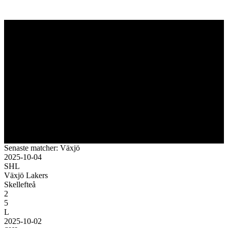
Senaste matcher: Växjö
2025-10-04
SHL
Växjö Lakers
Skellefteå
2
5
L
2025-10-02