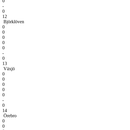
0
-
0
12
Björklöven
0
0
0
0
0
-
0
13
Växjö
0
0
0
0
0
-
0
14
Örebro
0
0