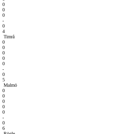
0
0
0
-
0
4
Timrå
0
0
0
0
0
-
0
5
Malmö
0
0
0
0
0
-
0
6
Rögle