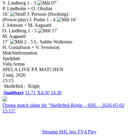
V. Lindberg
1 - 3
07`
P. Lindholm + O. Okuliar
16`
J. Persson
(Hooking)
(Power-play)
J. Pudas
1 - 4
16`
J. Johnson + M. Aagaard
O. Lindberg
1 - 5
17`
M. Aagaard
17`
2 - 5
L. Sahlin Wallenius
H. Gustafsson + V. Svensson
Matchinformation
Spelplats
Vida Arena
SPELA LIVE PÅ MATCHEN
2 maj, 2026
15:15
Skellefteå -
Rögle
Snabbare
1
1.71
X
4.30
2
4.30
Öppna match sidan för "Skellefteå-Rögle – SHL – 2026-05-02
15:15"
Streama SHL hos TV4 Play