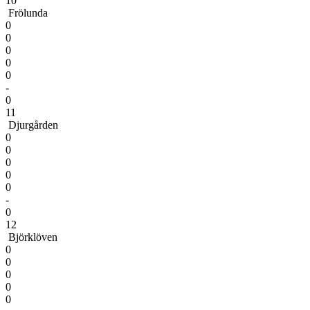
10
Frölunda
0
0
0
0
0
-
0
11
Djurgården
0
0
0
0
0
-
0
12
Björklöven
0
0
0
0
0