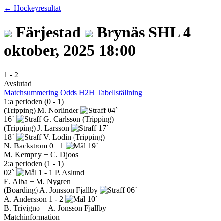
← Hockeyresultat
Färjestad
Brynäs
SHL
4
oktober, 2025 18:00
1
-
2
Avslutad
Matchsummering
Odds
H2H
Tabellställning
1:a perioden (0 - 1)
(Tripping)
M. Norlinder
04`
16`
G. Carlsson
(Tripping)
(Tripping)
J. Larsson
17`
18`
V. Lodin
(Tripping)
N. Backstrom
0 - 1
19`
M. Kempny + C. Djoos
2:a perioden (1 - 1)
02`
1 - 1
P. Aslund
E. Alba + M. Nygren
(Boarding)
A. Jonsson Fjallby
06`
A. Andersson
1 - 2
10`
B. Trivigno + A. Jonsson Fjallby
Matchinformation