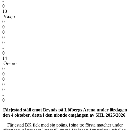
-
0
13
Växjö
0
0
0
0
0
-
0
14
Örebro
0
0
0
0
0
-
0
Färjestad ställ emot Brynäs på
Löfbergs Arena
under lördagen
den 4 oktober, detta i den nionde omgången av SHL 2025/2026.
Färjestad BK fick med sig poäng i sina tre första matcher under