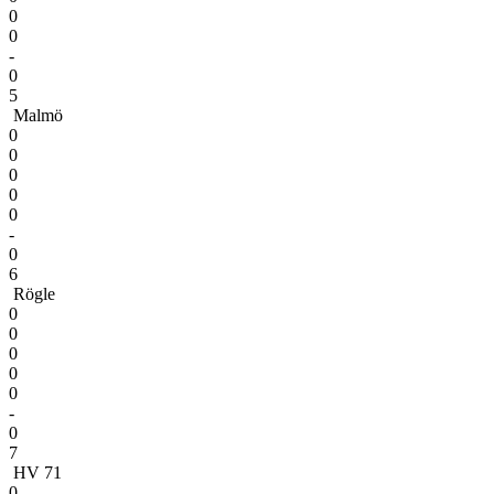
0
0
-
0
5
Malmö
0
0
0
0
0
-
0
6
Rögle
0
0
0
0
0
-
0
7
HV 71
0