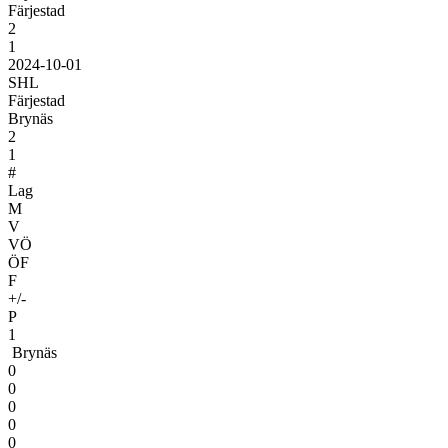
Färjestad
2
1
2024-10-01
SHL
Färjestad
Brynäs
2
1
#
Lag
M
V
VÖ
ÖF
F
+/-
P
1
Brynäs
0
0
0
0
0