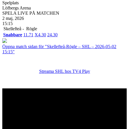
Spelplats
Löfbergs Arena
SPELA LIVE PÅ MATCHEN
2 maj, 2026
15:15
Skellefteå -
Rögle
Snabbare
1
1.71
X
4.30
2
4.30
Öppna match sidan för "Skellefteå-Rögle – SHL – 2026-05-02
15:15"
Streama SHL hos TV4 Play