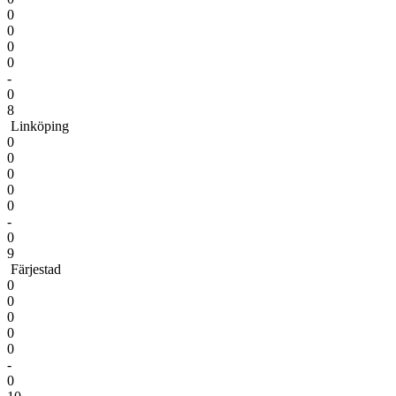
0
0
0
0
-
0
8
Linköping
0
0
0
0
0
-
0
9
Färjestad
0
0
0
0
0
-
0