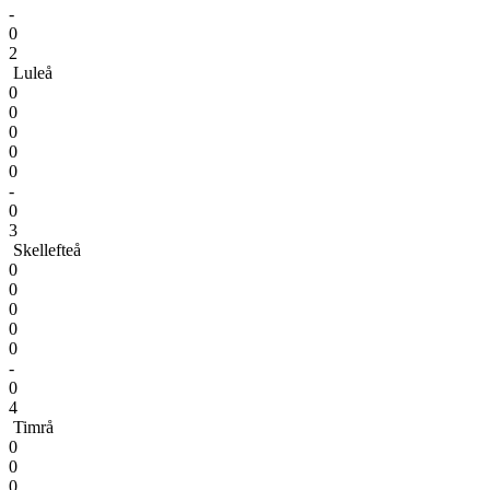
-
0
2
Luleå
0
0
0
0
0
-
0
3
Skellefteå
0
0
0
0
0
-
0
4
Timrå
0
0
0