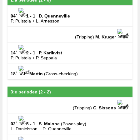
2:a perioden (2 - 0)
04`
1 - 1
D. Quenneville
P. Puistola + L. Arnesson
(Tripping)
M. Kruger
04`
14`
2 - 1
P. Karlkvist
P. Puistola + P. Seppala
18`
L. Martin
(Cross-checking)
3:e perioden (2 - 2)
(Tripping)
C. Sissons
00`
02`
3 - 1
S. Malone
(Power-play)
L. Danielsson + D. Quenneville