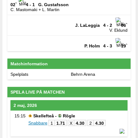
02`
4 - 1
G. Gustafsson
C. Mastomaki + L. Martin
J. LaLeggia
4 - 2
06`
V. Eklund
P. Holm
4 - 3
19`
Matchinformation
Spelplats
Behrn Arena
SPELA LIVE PÅ MATCHEN
2 maj, 2026
15:15
Skellefteå -
Rögle
Snabbare
1
1.71
X
4.30
2
4.30