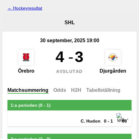
← Hockeyresultat
SHL
30 september, 2025 19:00
4
-
3
Örebro
Djurgården
AVSLUTAD
Matchsummering
Odds
H2H
Tabellställning
1:a perioden (0 - 1)
C. Hudon
0 - 1
08`