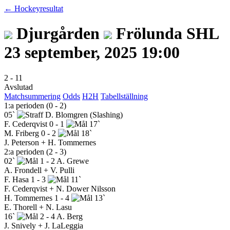
← Hockeyresultat
Djurgården
Frölunda
SHL
23 september, 2025 19:00
2
-
11
Avslutad
Matchsummering
Odds
H2H
Tabellställning
1:a perioden (0 - 2)
05`
D. Blomgren
(Slashing)
F. Cederqvist
0 - 1
17`
M. Friberg
0 - 2
18`
J. Peterson + H. Tommernes
2:a perioden (2 - 3)
02`
1 - 2
A. Grewe
A. Frondell + V. Pulli
F. Hasa
1 - 3
11`
F. Cederqvist + N. Dower Nilsson
H. Tommernes
1 - 4
13`
E. Thorell + N. Lasu
16`
2 - 4
A. Berg
J. Snively + J. LaLeggia