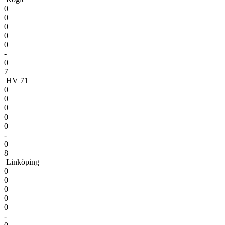
0
0
0
0
0
-
0
7
HV 71
0
0
0
0
0
-
0
8
Linköping
0
0
0
0
0
-