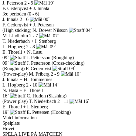
J. Peterson
2 - 5
19`
F. Cederqvist + J. Innala
3:e perioden (0 - 6)
J. Innala
2 - 6
00`
F. Cederqvist + J. Peterson
(High sticking)
N. Dower Nilsson
04`
M. Lindholm
2 - 7
07`
T. Niederbach + I. Stenberg
L. Hogberg
2 - 8
09`
E. Thorell + N. Lasu
09`
J. Pettersson
(Roughing)
09`
J. Pettersson
(Cross-checking)
(Roughing)
F. Cederqvist
09`
(Power-play)
M. Friberg
2 - 9
10`
J. Innala + H. Tommernes
L. Hogberg
2 - 10
14`
N. Hasa + E. Thorell
16`
C. Hudon
(Slashing)
(Power-play)
T. Niederbach
2 - 11
16`
E. Thorell + I. Stenberg
19`
E. Pettersen
(Hooking)
Matchinformation
Spelplats
Hovet
SPELA LIVE PÅ MATCHEN