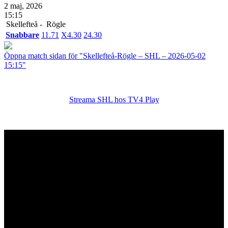
2 maj, 2026
15:15
Skellefteå -
Rögle
Snabbare
1
1.71
X
4.30
2
4.30
Öppna match sidan för "Skellefteå-Rögle – SHL – 2026-05-02
15:15"
Streama SHL hos TV4 Play