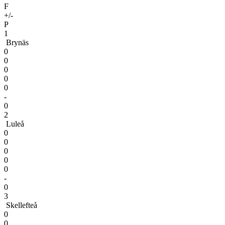
F
+/-
P
1
Brynäs
0
0
0
0
0
-
0
2
Luleå
0
0
0
0
0
-
0
3
Skellefteå
0
0