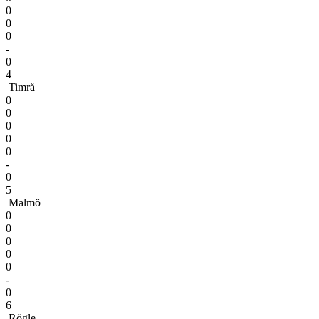
0
0
0
-
0
4
Timrå
0
0
0
0
0
-
0
5
Malmö
0
0
0
0
0
-
0
6
Rögle