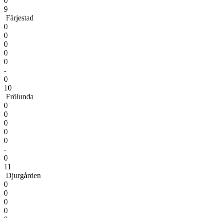
0
9
Färjestad
0
0
0
0
0
-
0
10
Frölunda
0
0
0
0
0
-
0
11
Djurgården
0
0
0
0