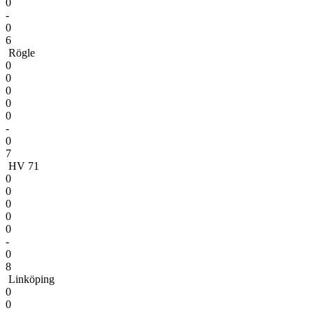
0
-
0
6
Rögle
0
0
0
0
0
-
0
7
HV 71
0
0
0
0
0
-
0
8
Linköping
0
0