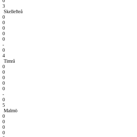
0
3
Skellefteå
0
0
0
0
0
-
0
4
Timrå
0
0
0
0
0
-
0
5
Malmö
0
0
0
0