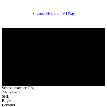
Streama SHL hos TV4 Play
Senaste matcher: Rögle
2025-09-20
SHL
Rögle
Leksand