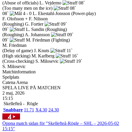
(Abuse of officials)
L. Vejdemo
08`
(Too many men on the ice)
08`
08`
4 - 0
L. Ekestahl-Jonsson
(Power-play)
F. Olofsson + F. Nilsson
(Roughing)
G. Fortier
09`
09`
L. Sandin
(Roughing)
(Roughing)
A. Johansson
09`
09`
M. Friedman
(Fighting)
M. Friedman
(Delay of game)
J. Knuts
11`
(High sticking)
M. Karlberg
16`
(Cross-checking)
S. Milosevic
19`
S. Milosevic
Matchinformation
Spelplats
Catena Arena
SPELA LIVE PÅ MATCHEN
2 maj, 2026
15:15
Skellefteå -
Rögle
Snabbare
1
1.71
X
4.30
2
4.30
Öppna match sidan för "Skellefteå-Rögle – SHL – 2026-05-02
15:15"