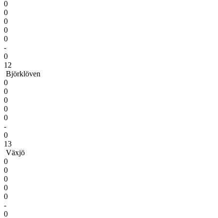
0
0
0
0
0
-
0
12
Björklöven
0
0
0
0
0
-
0
13
Växjö
0
0
0
0
0
-
0