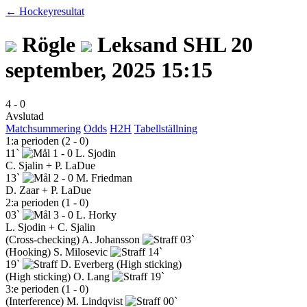
← Hockeyresultat
Rögle
Leksand
SHL
20
september, 2025 15:15
4
-
0
Avslutad
Matchsummering
Odds
H2H
Tabellställning
1:a perioden (2 - 0)
11`
1 - 0
L. Sjodin
C. Sjalin + P. LaDue
13`
2 - 0
M. Friedman
D. Zaar + P. LaDue
2:a perioden (1 - 0)
03`
3 - 0
L. Horky
L. Sjodin + C. Sjalin
(Cross-checking)
A. Johansson
03`
(Hooking)
S. Milosevic
14`
19`
D. Everberg
(High sticking)
(High sticking)
O. Lang
19`
3:e perioden (1 - 0)
(Interference)
M. Lindqvist
00`