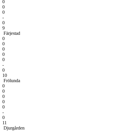
0
0
0
-
0
9
Färjestad
0
0
0
0
0
-
0
10
Frölunda
0
0
0
0
0
-
0
11
Djurgården