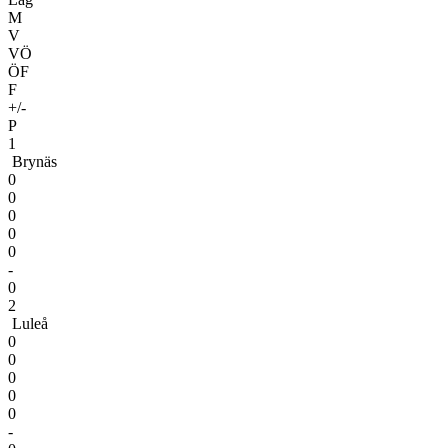
M
V
VÖ
ÖF
F
+/-
P
1
Brynäs
0
0
0
0
0
-
0
2
Luleå
0
0
0
0
0
-