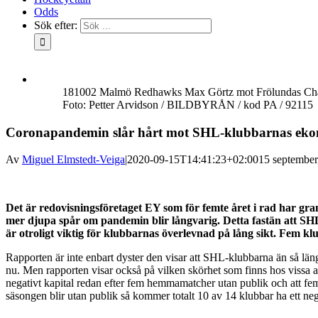
Odds
Sök efter:
181002 Malmö Redhawks Max Görtz mot Frölundas Chay
Foto: Petter Arvidson / BILDBYRÅN / kod PA / 92115
Coronapandemin slår hårt mot SHL-klubbarnas ekon
Av
Miguel Elmstedt-Veiga
|
2020-09-15T14:41:23+02:00
15 september
Det är redovisningsföretaget EY som för femte året i rad har g
mer djupa spår om pandemin blir långvarig. Detta fastän att SHL
är otroligt viktig för klubbarnas överlevnad på lång sikt. Fem 
Rapporten är inte enbart dyster den visar att SHL-klubbarna än så läng
nu. Men rapporten visar också på vilken skörhet som finns hos vissa a
negativt kapital redan efter fem hemmamatcher utan publik och att fem 
säsongen blir utan publik så kommer totalt 10 av 14 klubbar ha ett neg