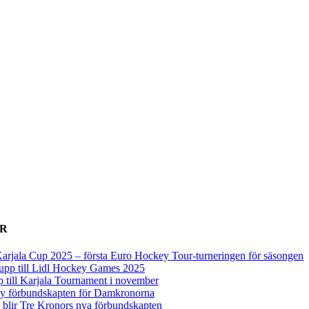
ER
arjala Cup 2025 – första Euro Hockey Tour-turneringen för säsongen
upp till Lidl Hockey Games 2025
p till Karjala Tournament i november
 ny förbundskapten för Damkronorna
blir Tre Kronors nya förbundskapten