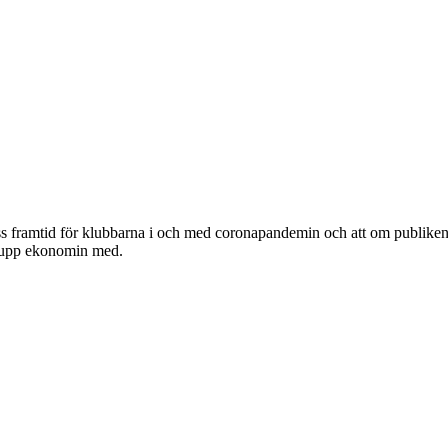
oviss framtid för klubbarna i och med coronapandemin och att om publike
ra upp ekonomin med.