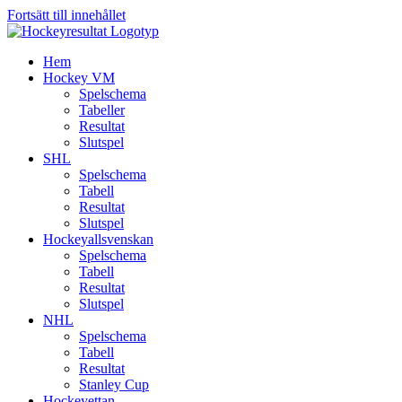
Fortsätt till innehållet
Hem
Hockey VM
Spelschema
Tabeller
Resultat
Slutspel
SHL
Spelschema
Tabell
Resultat
Slutspel
Hockeyallsvenskan
Spelschema
Tabell
Resultat
Slutspel
NHL
Spelschema
Tabell
Resultat
Stanley Cup
Hockeyettan