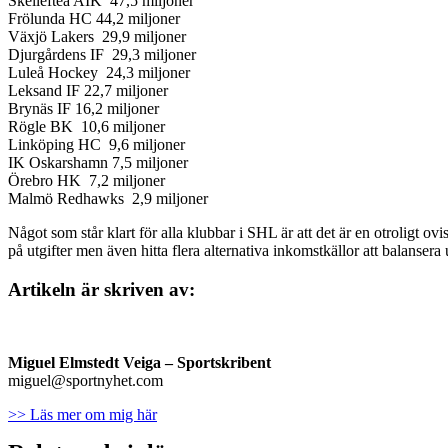
Skellefteå AIK 47,5 miljoner
Frölunda HC 44,2 miljoner
Växjö Lakers 29,9 miljoner
Djurgårdens IF 29,3 miljoner
Luleå Hockey 24,3 miljoner
Leksand IF 22,7 miljoner
Brynäs IF 16,2 miljoner
Rögle BK 10,6 miljoner
Linköping HC 9,6 miljoner
IK Oskarshamn 7,5 miljoner
Örebro HK 7,2 miljoner
Malmö Redhawks 2,9 miljoner
Något som står klart för alla klubbar i SHL är att det är en otroligt 
på utgifter men även hitta flera alternativa inkomstkällor att balanse
Artikeln är skriven av:
Miguel Elmstedt Veiga
– Sportskribent
miguel@sportnyhet.com
>> Läs mer om mig här