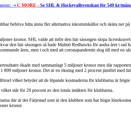
nons: ⇢
C MORE
- Se SHL & Hockeyallsvenskan för 549 kr/mån
r behöva hitta ännu fler alternativa inkomstskällor och skära ner på k
iljoner kronor. SHL valde att inför den här säsongen slopa licenskravet 
t kvar den här säsongen så hade Malmö Redhawks för andra året i rad ha
ommande åren, men i och med att coronapandemin slog till med en sådan 
eresultatet ökade med sammanlagt 5 miljoner kronor men där rapporten 
1 899 miljoner kronor. Det är en ökning med 2 procent jämfört med tid
försel vilket betyder att de löpande kostnaderna för klubbarna är högre 
vilket står för 29 procent av den totala intäkten för klubbarna.
klubbarna där är det Färjestad som är den klubben som har högst löneko
oner kronor.