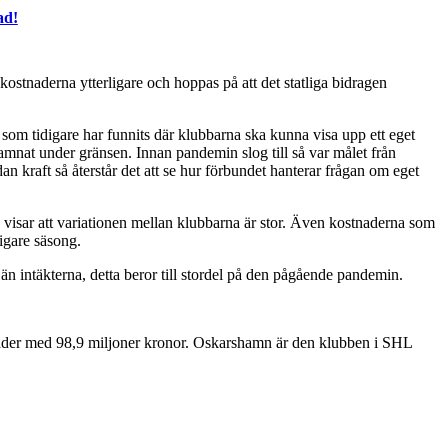
ad!
ostnaderna ytterligare och hoppas på att det statliga bidragen
som tidigare har funnits där klubbarna ska kunna visa upp ett eget
mnat under gränsen. Innan pandemin slog till så var målet från
kraft så återstår det att se hur förbundet hanterar frågan om eget
visar att variationen mellan klubbarna är stor. Även kostnaderna som
igare säsong.
än intäkterna, detta beror till stordel på den pågående pandemin.
stnader med 98,9 miljoner kronor. Oskarshamn är den klubben i SHL