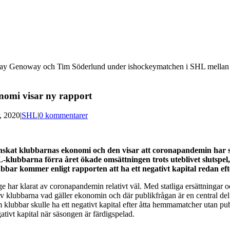
 Genoway och Tim Söderlund under ishockeymatchen i SHL mellan 
omi visar ny rapport
, 2020
|
SHL
|
0 kommentarer
ranskat klubbarnas ekonomi och den visar att coronapandemin har 
-klubbarna förra året ökade omsättningen trots uteblivet slutspe
klubbar kommer enligt rapporten att ha ett negativt kapital redan 
e har klarat av coronapandemin relativt väl. Med statliga ersättningar o
v klubbarna vad gäller ekonomin och där publikfrågan är en central del 
klubbar skulle ha ett negativt kapital efter åtta hemmamatcher utan pub
ativt kapital när säsongen är färdigspelad.