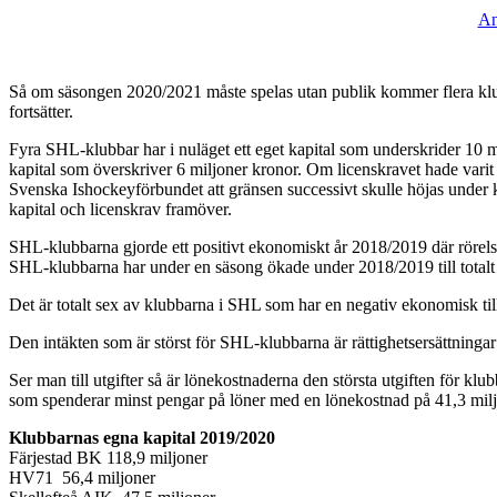
An
Så om säsongen 2020/2021 måste spelas utan publik kommer flera klubba
fortsätter.
Fyra SHL-klubbar har i nuläget ett eget kapital som underskrider 10 m
kapital som överskriver 6 miljoner kronor. Om licenskravet hade vari
Svenska Ishockeyförbundet att gränsen successivt skulle höjas under k
kapital och licenskrav framöver.
SHL-klubbarna gjorde ett positivt ekonomiskt år 2018/2019 där rörels
SHL-klubbarna har under en säsong ökade under 2018/2019 till totalt 
Det är totalt sex av klubbarna i SHL som har en negativ ekonomisk till
Den intäkten som är störst för SHL-klubbarna är rättighetsersättningar 
Ser man till utgifter så är lönekostnaderna den största utgiften för 
som spenderar minst pengar på löner med en lönekostnad på 41,3 milj
Klubbarnas egna kapital 2019/2020
Färjestad BK 118,9 miljoner
HV71 56,4 miljoner